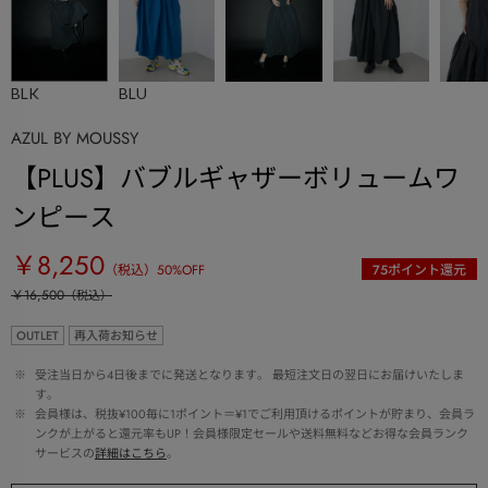
BLK
BLU
AZUL BY MOUSSY
【PLUS】バブルギャザーボリュームワ
ンピース
￥8,250
（税込）
50
%OFF
75
ポイント還元
￥16,500
（税込）
OUTLET
再入荷お知らせ
 ※ 
受注当日から4日後までに発送となります。 最短注文日の翌日にお届けいたしま
す。
 ※ 
会員様は、税抜¥100毎に1ポイント＝¥1でご利用頂けるポイントが貯まり、会員ラ
ンクが上がると還元率もUP！会員様限定セールや送料無料などお得な会員ランク
サービスの
詳細はこちら
。