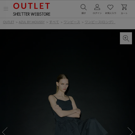
メ
ニ
ュ
OUTLET
>
AZUL BY MOUSSY
>
すべて
>
ワンピース
>
ワンピース(ロング）
ー
を
開
く