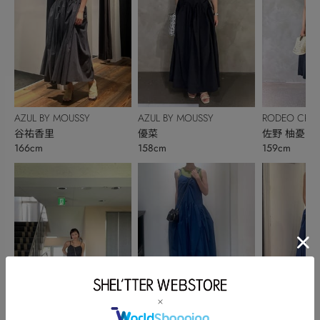
AZUL BY MOUSSY
AZUL BY MOUSSY
RODEO CRO
谷祐香里
優菜
BOWL
佐野 柚憂
166cm
158cm
159cm