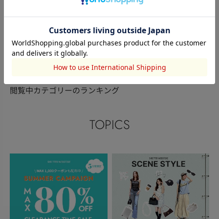
本社STAFF
AZUL BY MOUSSY
AZUL BY MO
小竹麻理
佐野有香
KAZUNA
163cm
158cm
167cm
このアイテムを見た人がチェックしている商品
閲覧中カテゴリーのランキング
TOPICS