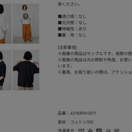
承ください。
■透け感：なし
■光沢感：なし
■伸縮性：あり
■裏 地：なし
[注意事項]
※画像の商品はサンプルです。実際の商
※画像の商品は光の照射や角度、お使い
います。
※着用、お取り扱いの際は、アテンショ
品番
421ISR90-0571
コットン100
素材
洗濯表示