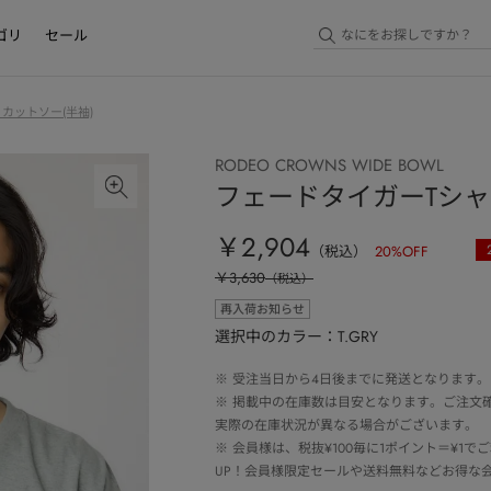
ゴリ
セール
・カットソー(半袖)
RODEO CROWNS WIDE BOWL
フェードタイガーTシ
￥2,904
（税込）
20
%OFF
￥3,630
（税込）
再入荷お知らせ
選択中のカラー：T.GRY
※
受注当日から4日後までに発送となります。
※
掲載中の在庫数は目安となります。ご注文
実際の在庫状況が異なる場合がございます。
※
会員様は、税抜¥100毎に1ポイント＝¥1
UP！会員様限定セールや送料無料などお得な