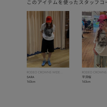
このアイテムを使ったスタッフコ
RODEO CROWNS WIDE
RODEO CROWNS
BOWL
SARA
BOWL
平澤桜
163cm
163cm