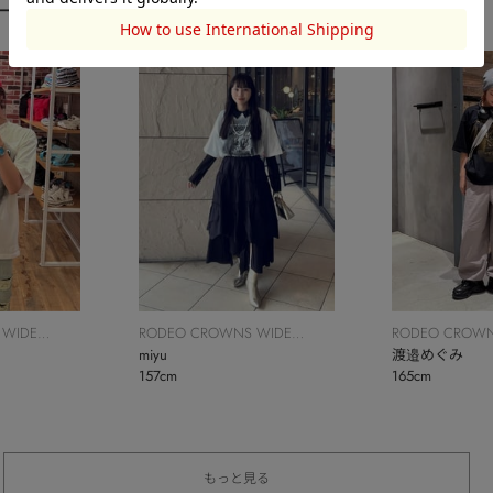
ーディネート
 WIDE
RODEO CROWNS WIDE
RODEO CROWN
BOWL
miyu
BOWL
渡邉めぐみ
157cm
165cm
もっと見る