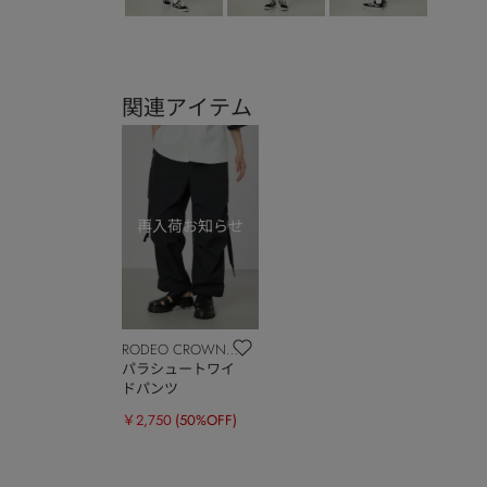
関連アイテム
RODEO CROWNS
WIDE BOWL
パラシュートワイ
ドパンツ
￥2,750
(50%OFF)