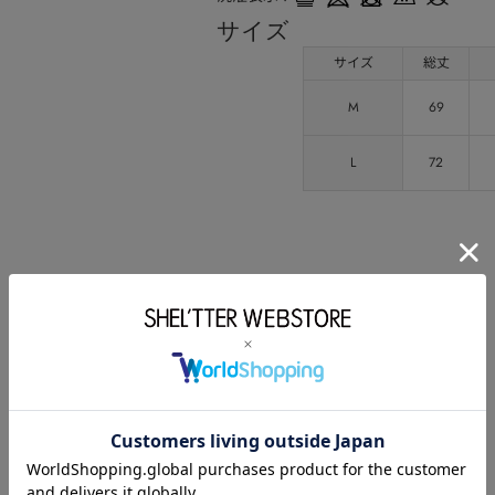
サイズ
サイズ
総丈
M
69
L
72