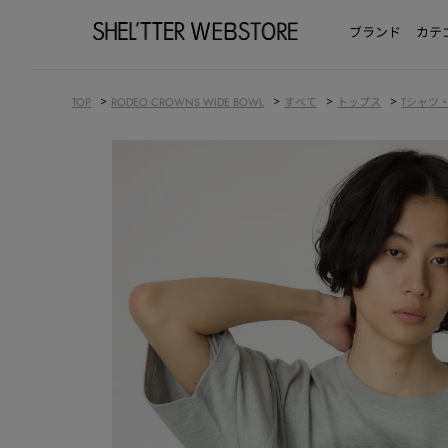
ブランド
カテ
>
>
>
>
TOP
RODEO CROWNS WIDE BOWL
すべて
トップス
Tシャツ