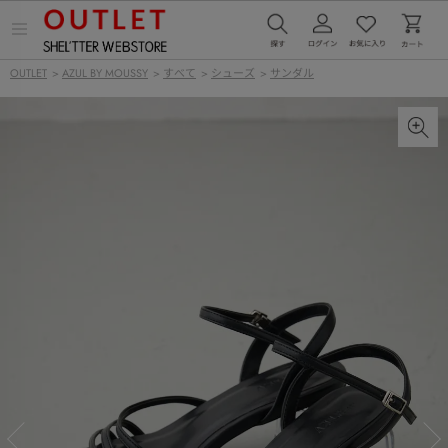
メ
ニ
ュ
OUTLET
>
AZUL BY MOUSSY
>
すべて
>
シューズ
>
サンダル
ー
を
開
く