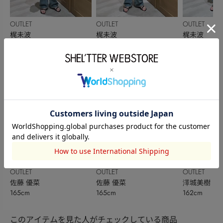
OUTLET
OUTLET
OUTLET
梶未波
梶未波
梶未波
160cm
160cm
160cm
OUTLET
OUTLET
OUTLET
佐藤 優菜
佐藤 優菜
澤城美樹
165cm
165cm
162cm
このアイテムを見た人がチェックしている商品