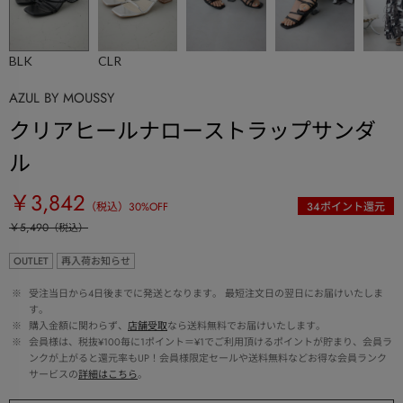
BLK
CLR
AZUL BY MOUSSY
クリアヒールナローストラップサンダ
ル
￥3,842
（税込）
30
%OFF
34
ポイント還元
￥5,490
（税込）
OUTLET
再入荷お知らせ
 ※ 
受注当日から4日後までに発送となります。 最短注文日の翌日にお届けいたしま
す。
 ※ 
購入金額に関わらず、
店舗受取
なら送料無料でお届けいたします。
 ※ 
会員様は、税抜¥100毎に1ポイント＝¥1でご利用頂けるポイントが貯まり、会員ラ
ンクが上がると還元率もUP！会員様限定セールや送料無料などお得な会員ランク
サービスの
詳細はこちら
。