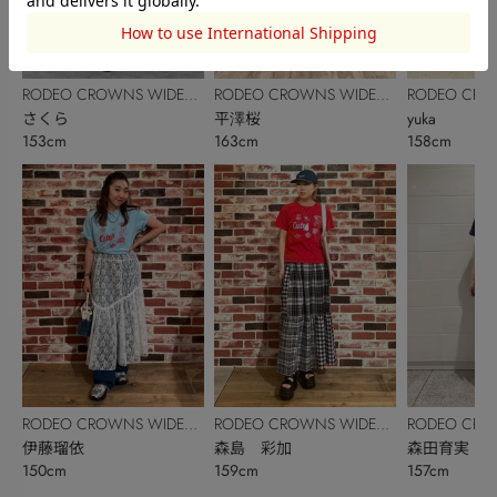
RODEO CROWNS WIDE
RODEO CROWNS WIDE
RODEO CRO
BOWL
さくら
BOWL
平澤桜
BOWL
yuka
153cm
163cm
158cm
RODEO CROWNS WIDE
RODEO CROWNS WIDE
RODEO CRO
BOWL
伊藤瑠依
BOWL
森島 彩加
BOWL
森田育実
150cm
159cm
157cm