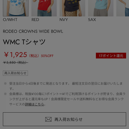
O/WHT
RED
NVY
SAX
RODEO CROWNS WIDE BOWL
WMC Tシャツ
￥1,925
（税込）
50
%OFF
17
ポイント還元
￥3,850
（税込）
再入荷お知らせ
 ※ 
受注当日から4日後までに発送となります。 最短注文日の翌日にお届けいたしま
す。
 ※ 
会員様は、税抜¥100毎に1ポイント＝¥1でご利用頂けるポイントが貯まり、会員ラ
ンクが上がると還元率もUP！会員様限定セールや送料無料などお得な会員ランク
サービスの
詳細はこちら
。