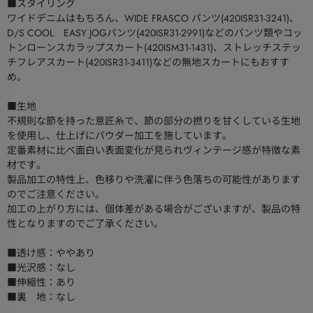
■スタイリング
ワイドデニムはもちろん、WIDE FRASCO パンツ(420ISR31-3241)、
D/S COOL EASY JOGパンツ(420ISR31-2991)などのパンツ類やコッ
トンローンスカラップスカート(420ISM31-1431)、ストレッチステッ
チフレアスカート(420ISR31-3411)などの無地スカートにもおすす
め。
■生地
不規則な節を持った意匠糸で、節の部分の撚りを甘くしている生地
を使用し、仕上げにパウダー加工を施しています。
定番素材に比べ面白い表面変化が見られヴィンテージ感が特徴な素
材です。
製品加工の特性上、色移りや洗濯に伴う色落ちの可能性があります
のでご注意ください。
加工の上がり方には、個体差がある場合がございますが、製品の特
性となりますのでご了承ください。
■透け感：ややあり
■光沢感：なし
■伸縮性：あり
■裏 地：なし