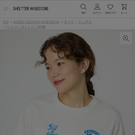
メ
ニ
ュ
TOP
>
RODEO CROWNS WIDE BOWL
>
すべて
>
トップス
ー
>
Tシャツ・カットソー(半袖)
を
開
く