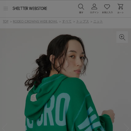
メ
ニ
ュ
TOP
>
RODEO CROWNS WIDE BOWL
>
すべて
>
トップス
>
ニット
ー
を
開
く