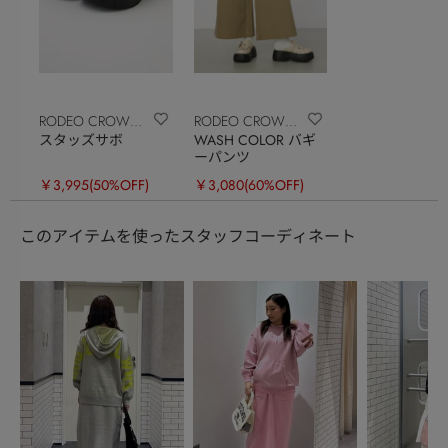
RODEO CROWNS
RODEO CROWNS
スタッズサボ
WASH COLOR バギ
WIDE BOWL
WIDE BOWL
ーパンツ
￥3,995
(50%OFF)
￥3,080
(60%OFF)
このアイテムを使ったスタッフコーディネート