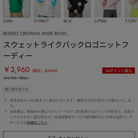
GRN
O/WHT
BLK
L/PNK
T.GRY
RODEO CROWNS WIDE BOWL
スウェットライクバックロゴニットフ
ーディー
￥3,960
（税込）
20
%OFF
36
ポイント還元
￥4,950
（税込）
再入荷お知らせ
 ※ 
受注当日から4日後までに発送となります。 最短注文日の翌日にお届けいたしま
す。
 ※ 
会員様は、税抜¥100毎に1ポイント＝¥1でご利用頂けるポイントが貯まり、会員ラ
ンクが上がると還元率もUP！会員様限定セールや送料無料などお得な会員ランク
サービスの
詳細はこちら
。