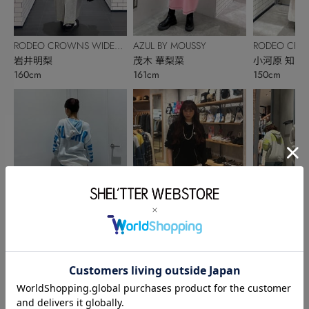
RODEO CROWNS WIDE
AZUL BY MOUSSY
RODEO CRO
BOWL
岩井明梨
茂木 華梨菜
BOWL
小河原 知沙
160cm
161cm
150cm
RODEO CROWNS WIDE
RODEO CROWNS WIDE
RODEO CRO
BOWL
廣瀬 結菜
BOWL
SARA
BOWL
居内 愛佳
156cm
163cm
154cm