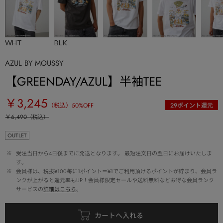
WHT
BLK
AZUL BY MOUSSY
【GREENDAY/AZUL】半袖TEE
￥3,245
（税込）
50
%OFF
29
ポイント還元
￥6,490
（税込）
OUTLET
 ※ 
受注当日から4日後までに発送となります。 最短注文日の翌日にお届けいたしま
す。
 ※ 
会員様は、税抜¥100毎に1ポイント＝¥1でご利用頂けるポイントが貯まり、会員ラ
ンクが上がると還元率もUP！会員様限定セールや送料無料などお得な会員ランク
サービスの
詳細はこちら
。