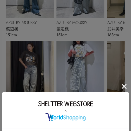
AZUL BY MOUSSY
AZUL BY MOUSSY
AZUL BY MO
渡辺楓
渡辺楓
武井美幸
151cm
151cm
163cm
OUTLET
AZUL BY MOUSSY
AZUL BY MO
木村優衣
森本恋
YAMADA AY
155cm
156cm
177cm