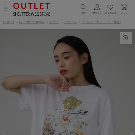
メ
ニ
ュ
OUTLET
>
AZUL BY MOUSSY
>
すべて
>
トップス
>
Tシャツ・カットソー(半袖)
ー
を
開
く