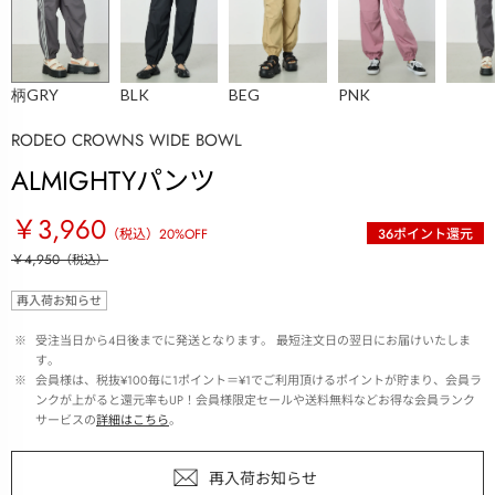
柄GRY
BLK
BEG
PNK
RODEO CROWNS WIDE BOWL
ALMIGHTYパンツ
￥3,960
（税込）
20
%OFF
36
ポイント還元
￥4,950
（税込）
再入荷お知らせ
 ※ 
受注当日から4日後までに発送となります。 最短注文日の翌日にお届けいたしま
す。
 ※ 
会員様は、税抜¥100毎に1ポイント＝¥1でご利用頂けるポイントが貯まり、会員ラ
ンクが上がると還元率もUP！会員様限定セールや送料無料などお得な会員ランク
サービスの
詳細はこちら
。