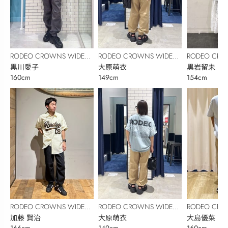
RODEO CROWNS WIDE
RODEO CROWNS WIDE
RODEO CRO
BOWL
黒川愛子
BOWL
大原萌衣
BOWL
黒岩留未
160cm
149cm
154cm
RODEO CROWNS WIDE
RODEO CROWNS WIDE
RODEO CRO
BOWL
加藤 賢治
BOWL
大原萌衣
BOWL
大島優菜