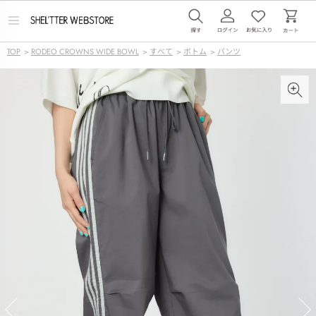
メ
ニ
ュ
TOP
>
RODEO CROWNS WIDE BOWL
>
すべて
>
ボトム
>
パンツ
ー
を
開
く