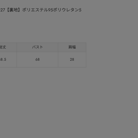
27【裏地】ポリエステル95ポリウレタン5
総丈
バスト
肩幅
48.5
68
28