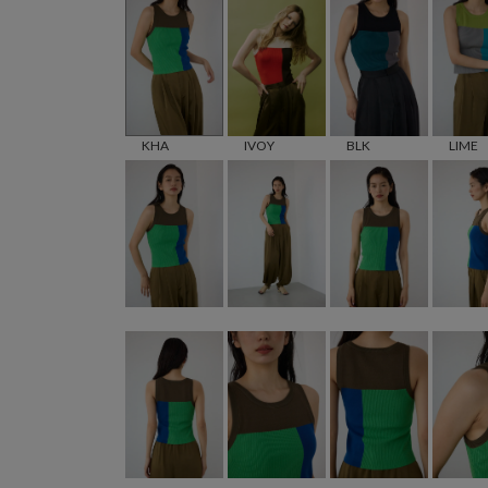
KHA
IVOY
BLK
LIME