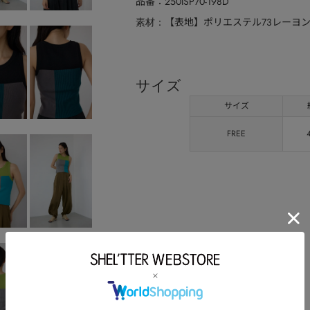
品番
250ISP70-198D
【表地】ポリエステル73レーヨン
素材
サイズ
サイズ
FREE