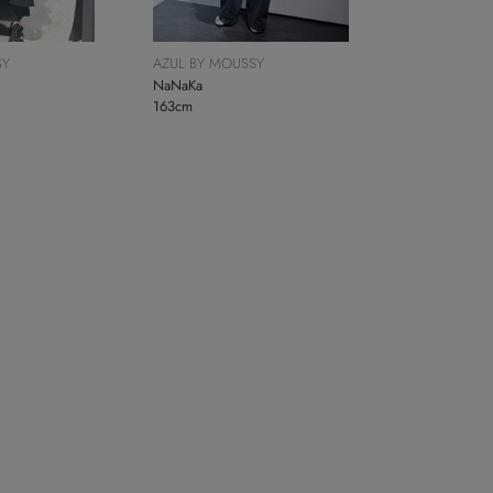
SY
AZUL BY MOUSSY
NaNaKa
163cm