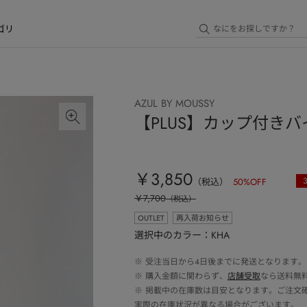
ゴリ
AZUL BY MOUSSY
【PLUS】カップ付き
￥3,850
（税込）
50
%OFF
￥7,700
（税込）
OUTLET
再入荷お知らせ
選択中のカラー：KHA
※
受注当日から4日後までに発送となります。
※
購入金額に関わらず、
店舗受取
なら送料無
※
掲載中の在庫数は目安となります。ご注文
実際の在庫状況が異なる場合がございます。