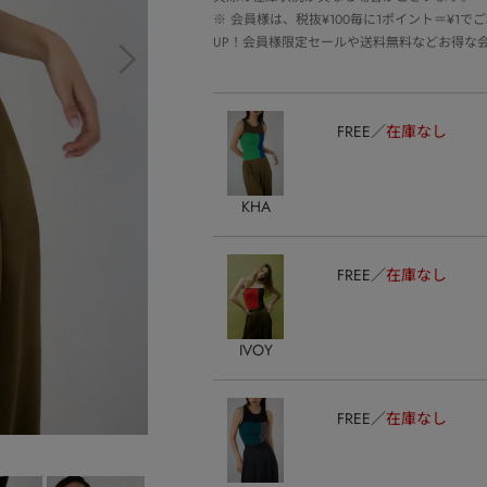
※
会員様は、税抜¥100毎に1ポイント＝¥1
UP！会員様限定セールや送料無料などお得な
FREE
在庫なし
KHA
FREE
在庫なし
IVOY
FREE
在庫なし