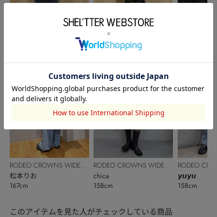
RODEO CROWNS WIDE
RODEO CROWNS WIDE
RODEO CRO
BOWL
大島優菜
BOWL
大島優菜
BOWL
石塚璃子
160cm
160cm
156cm
RODEO CROWNS WIDE
RODEO CROWNS WIDE
RODEO CRO
BOWL
松本りお
BOWL
chica
BOWL
𝙮𝙪𝙮𝙪
167cm
158cm
158cm
このアイテムを見た人がチェックしている商品