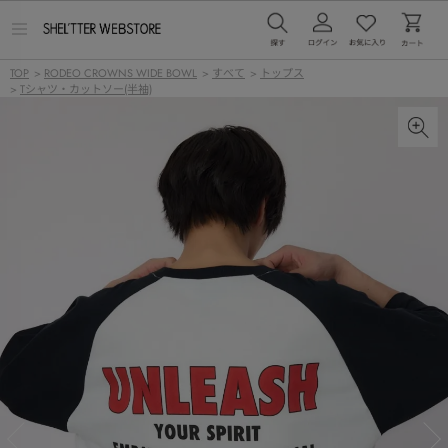
メ
ニ
ュ
TOP
>
RODEO CROWNS WIDE BOWL
>
すべて
>
トップス
ー
>
Tシャツ・カットソー(半袖)
を
開
く