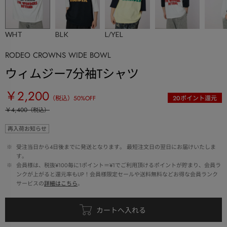
WHT
BLK
L/YEL
RODEO CROWNS WIDE BOWL
ウィムジー7分袖Tシャツ
￥2,200
（税込）
50
%OFF
20
ポイント還元
￥4,400
（税込）
再入荷お知らせ
 ※ 
受注当日から4日後までに発送となります。 最短注文日の翌日にお届けいたしま
す。
 ※ 
会員様は、税抜¥100毎に1ポイント＝¥1でご利用頂けるポイントが貯まり、会員ラ
ンクが上がると還元率もUP！会員様限定セールや送料無料などお得な会員ランク
サービスの
詳細はこちら
。