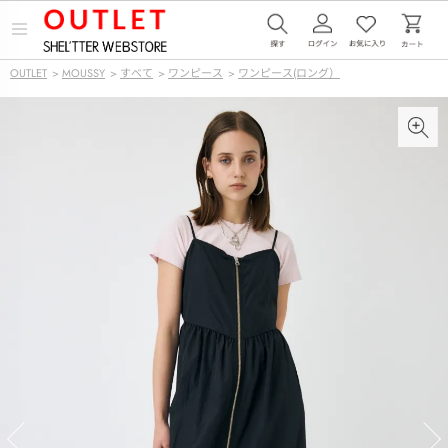
メ
ニ
ュ
OUTLET
>
MOUSSY
>
すべて
>
ワンピース
>
ワンピース(ロング）
ー
を
開
く