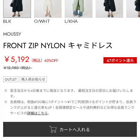
BLK
O/WHT
L/KHA
MOUSSY
FRONT ZIP NYLON キャミドレス
￥5,192
（税込）
60
%OFF
47
ポイント還元
￥12,980
（税込）
OUTLET
再入荷お知らせ
 ※ 
受注当日から4日後までに発送となります。 最短注文日の翌日にお届けいたしま
す。
 ※ 
会員様は、税抜¥100毎に1ポイント＝¥1でご利用頂けるポイントが貯まり、会員ラ
ンクが上がると還元率もUP！会員様限定セールや送料無料などお得な会員ランク
サービスの
詳細はこちら
。