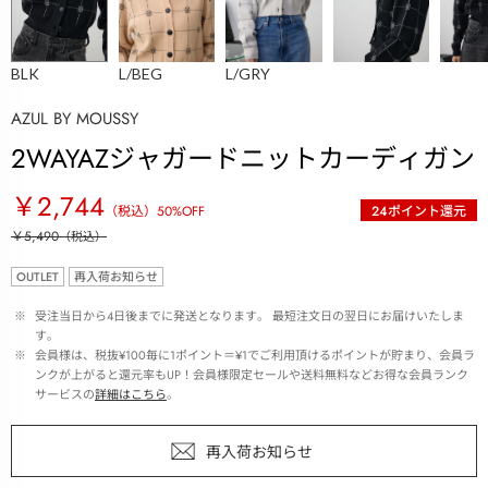
BLK
L/BEG
L/GRY
AZUL BY MOUSSY
2WAYAZジャガードニットカーディガン
￥2,744
（税込）
50
%OFF
24
ポイント還元
￥5,490
（税込）
OUTLET
再入荷お知らせ
 ※ 
受注当日から4日後までに発送となります。 最短注文日の翌日にお届けいたしま
す。
 ※ 
会員様は、税抜¥100毎に1ポイント＝¥1でご利用頂けるポイントが貯まり、会員ラ
ンクが上がると還元率もUP！会員様限定セールや送料無料などお得な会員ランク
サービスの
詳細はこちら
。