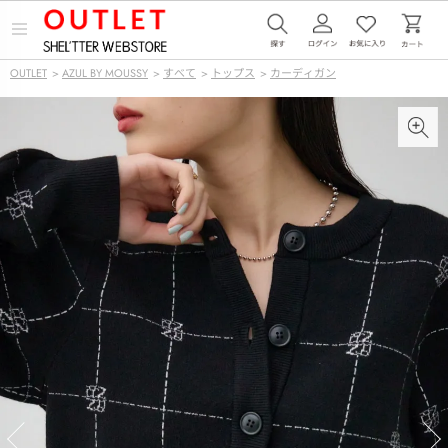
メ
ニ
ュ
OUTLET
>
AZUL BY MOUSSY
>
すべて
>
トップス
>
カーディガン
ー
を
開
く