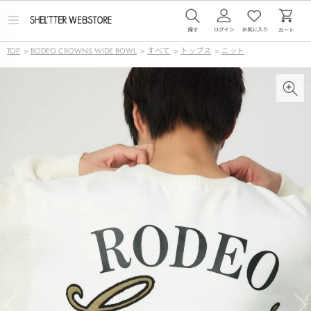
メ
ニ
ュ
TOP
>
RODEO CROWNS WIDE BOWL
>
すべて
>
トップス
>
ニット
ー
を
開
く