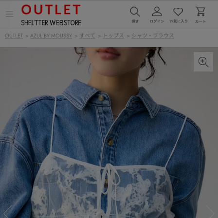
メ
ニ
ュ
OUTLET
>
AZUL BY MOUSSY
>
すべて
>
トップス
>
シャツ・ブラウス
ー
を
開
く