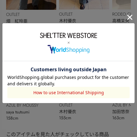
OUTLET
RODEO CRO
OUTLET
木村優衣
BOWL
高橋茉央
畑 紅玲亜
155cm
159cm
155cm
OUTLET
AZUL BY MO
AZUL BY MOUSSY
木村優衣
加田悠奈
saya tsutsumi
155cm
163cm
158cm
このアイテムを見た人がチェックしている商品