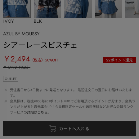
IVOY
BLK
AZUL BY MOUSSY
シアーレースビスチェ
￥2,494
（税込）
50
%OFF
22
ポイント還元
￥4,990
（税込）
OUTLET
 ※ 
受注当日から4日後までに発送となります。 最短注文日の翌日にお届けいたしま
す。
 ※ 
会員様は、税抜¥100毎に1ポイント＝¥1でご利用頂けるポイントが貯まり、会員ラ
ンクが上がると還元率もUP！会員様限定セールや送料無料などお得な会員ランク
サービスの
詳細はこちら
。