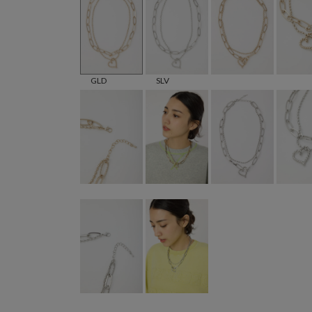
GLD
SLV