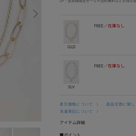
UP！会員様限定セールや送料無料などお得な
FREE
在庫なし
GLD
FREE
在庫なし
SLV
表示価格について
返品交換に関し
洗濯表記について
アイテム詳細
■ポイント