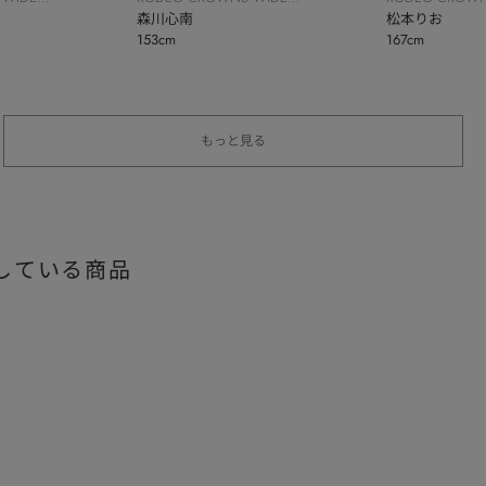
BOWL
森川心南
BOWL
松本りお
153cm
167cm
もっと見る
している商品