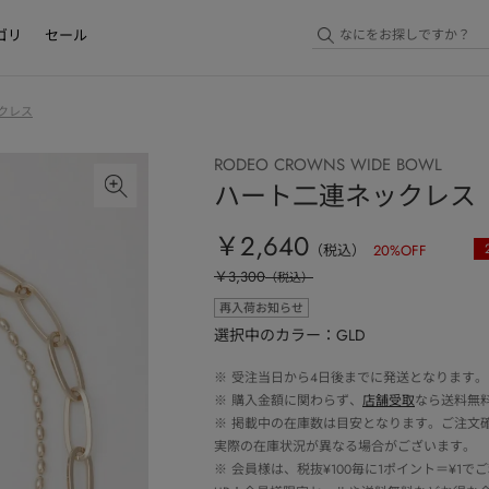
ゴリ
セール
クレス
RODEO CROWNS WIDE BOWL
ハート二連ネックレス
￥2,640
（税込）
20
%OFF
￥3,300
（税込）
再入荷お知らせ
選択中のカラー：GLD
※
受注当日から4日後までに発送となります。
※
購入金額に関わらず、
店舗受取
なら送料無
※
掲載中の在庫数は目安となります。ご注文
実際の在庫状況が異なる場合がございます。
※
会員様は、税抜¥100毎に1ポイント＝¥1