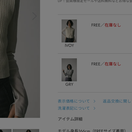
UP！会員様限定セールや送料無料などお得な
FREE
在庫なし
IVOY
FREE
在庫なし
GRY
表示価格について
返品交換に関し
洗濯表記について
アイテム詳細
モデル身長166cm（FREEサイズ着用）