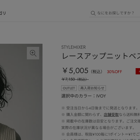
ゴリ
STYLEMIXER
レースアップニットベ
￥5,005
（税込）
30
%OFF
￥7,150
（税込）
OUTLET
再入荷お知らせ
選択中のカラー：IVOY
※
受注当日から4日後までに発送となります。
※
購入金額に関わらず、
店舗受取
なら送料無
※
掲載中の在庫数は目安となります。ご注文
実際の在庫状況が異なる場合がございます。
※
会員様は、税抜¥100毎に1ポイント＝¥1