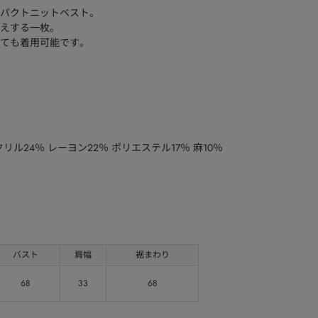
パクトニットベスト。
えする一枚。
ても着用可能です。
ル24％ レーヨン22％ ポリエステル17％ 麻10％
バスト
肩幅
裾まわり
68
33
68