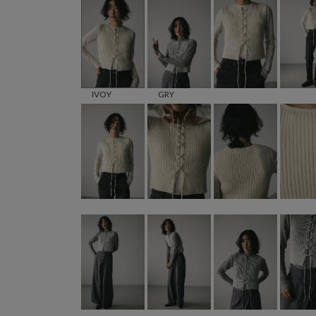
IVOY
GRY