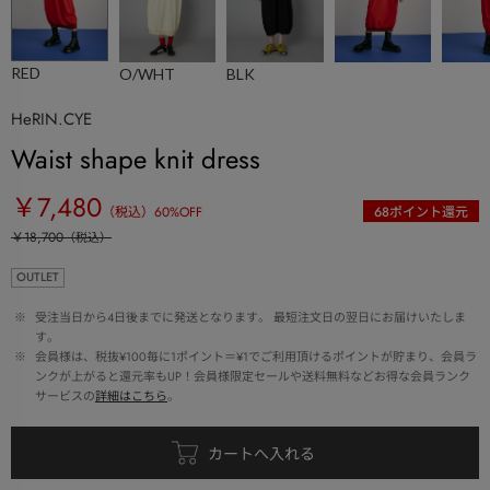
RED
O/WHT
BLK
HeRIN.CYE
Waist shape knit dress
￥7,480
（税込）
60
%OFF
68
ポイント還元
￥18,700
（税込）
OUTLET
 ※ 
受注当日から4日後までに発送となります。 最短注文日の翌日にお届けいたしま
す。
 ※ 
会員様は、税抜¥100毎に1ポイント＝¥1でご利用頂けるポイントが貯まり、会員ラ
ンクが上がると還元率もUP！会員様限定セールや送料無料などお得な会員ランク
サービスの
詳細はこちら
。