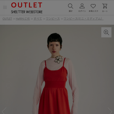
メ
ニ
ュ
OUTLET
>
HeRIN.CYE
>
すべて
>
ワンピース
>
ワンピース(ミニ・ミディアム）
ー
を
開
く