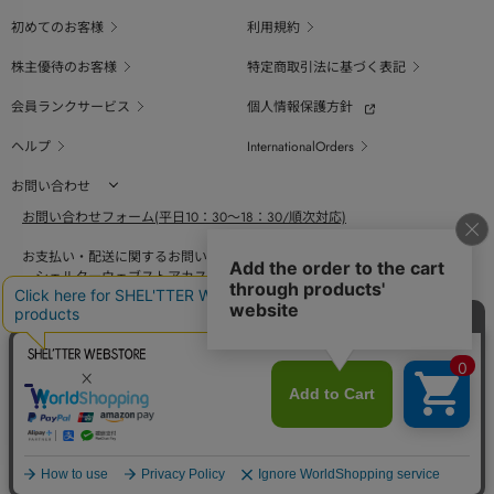
初めてのお客様
利用規約
株主優待のお客様
特定商取引法に基づく表記
会員ランクサービス
個人情報保護方針
ヘルプ
InternationalOrders
お問い合わせ
お問い合わせフォーム(平日10：30～18：30/順次対応)
お支払い・配送に関するお問い合わせ（平日10：30～18：00）
シェルターウェブストアカスタマーセンター
0800-123-6820
商品の素材、サイズ、仕様等に関するお問い合せ（平日10：30～18：00）
バロックジャパンリミテッドコールセンター
03-6730-9191
BAROQUE JAPAN LIMITED
The SHEL'TTER TOKYO
採用情報
SHEL'TTER GREEN
ページ
トップ
COPYRIGHT © BAROQUE JAPAN LIMITED ALL RIGHTS RESERVED.
に戻る