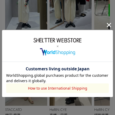
HeRIN.CYE
HeRIN.CYE
HeRIN.CYE
石井亜依
石井亜依
樋熊実夢
162cm
162cm
153cm
STACCATO
HeRIN.CYE
HeRIN.CYE