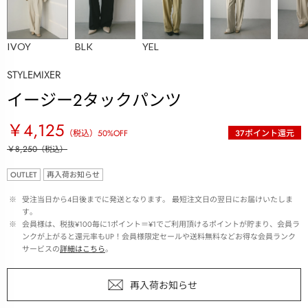
IVOY
BLK
YEL
STYLEMIXER
イージー2タックパンツ
￥4,125
（税込）
50
%OFF
37
ポイント還元
￥8,250
（税込）
OUTLET
再入荷お知らせ
 ※ 
受注当日から4日後までに発送となります。 最短注文日の翌日にお届けいたしま
す。
 ※ 
会員様は、税抜¥100毎に1ポイント＝¥1でご利用頂けるポイントが貯まり、会員ラ
ンクが上がると還元率もUP！会員様限定セールや送料無料などお得な会員ランク
サービスの
詳細はこちら
。