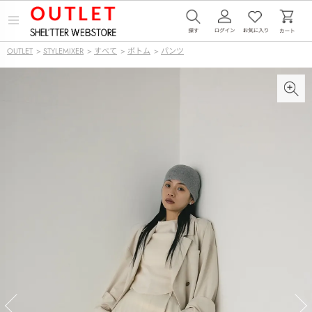
メ
ニ
ュ
OUTLET
>
STYLEMIXER
>
すべて
>
ボトム
>
パンツ
ー
を
開
く