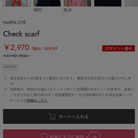
RED
BLK
HeRIN.CYE
Check scarf
￥2,970
（税込）
50
%OFF
27
ポイント還元
￥5,940
（税込）
OUTLET
 ※ 
受注当日から4日後までに発送となります。 最短注文日の翌日にお届けいたしま
す。
 ※ 
会員様は、税抜¥100毎に1ポイント＝¥1でご利用頂けるポイントが貯まり、会員ラ
ンクが上がると還元率もUP！会員様限定セールや送料無料などお得な会員ランク
サービスの
詳細はこちら
。
お気に入りに追加
54