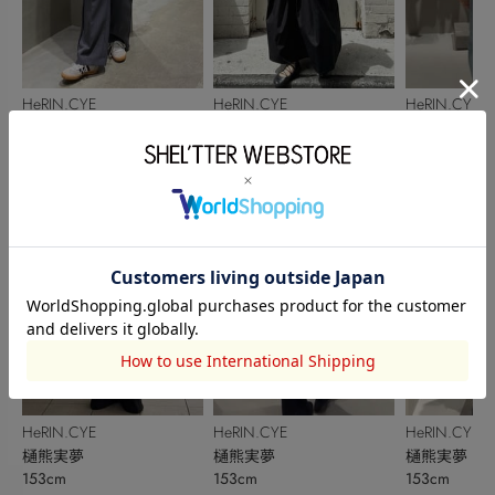
HeRIN.CYE
HeRIN.CYE
HeRIN.CYE
喜夕田里奈【骨スト/イエ
樋熊実夢
樋熊実夢
162cm
153cm
153cm
ベ秋】
HeRIN.CYE
HeRIN.CYE
HeRIN.CYE
樋熊実夢
樋熊実夢
樋熊実夢
153cm
153cm
153cm