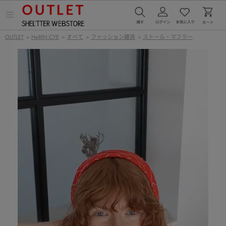
メ
ニ
ュ
OUTLET
>
HeRIN.CYE
>
すべて
>
ファッション雑貨
>
ストール・マフラー
ー
を
開
く