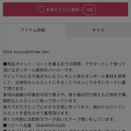
お気に入りに追加
556
アイテム詳細
サイズ
2024 Autumn&Winter item
■商品ポイント：コートを着るまでの期間、アウターとして使って
頂けるダンボール素材のパーカーです。
カジュアルになり過ぎないようにキレイ目なダンボール素材を使用
して、立体的なシルエットにすることでほっこりせずにモードに着
て頂けます。
身頃の曲線の印象的な切り替えや、後ろ袖の切り替えも立体的で構
築的なシルエットに拘って作っています。
後ろ下がりでヒップにかかる丈感に作っており、裾のドロストでシ
ルエットを変化させて着用頂けます。
襟ぐり内側には配色カラーが効いたテープ使いをしています。
■リピート品番 254HAT80-042G