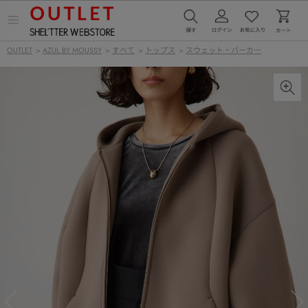
メ
ニ
ュ
OUTLET
>
AZUL BY MOUSSY
>
すべて
>
トップス
>
スウェット・パーカー
ー
を
開
く