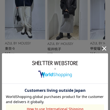
AZUL BY MOUSSY
AZUL BY MO
AZUL BY MOUSSY
東奈々
甲斐瑠子
坂井桃子
163cm
165cm
152cm
このアイテムを見た人がチェックしている商品
閲覧中カテゴリーのランキング
TOPICS