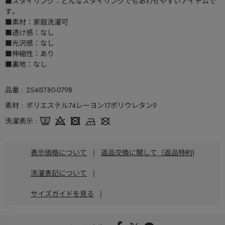
■スタイリング：どんなスタイリングでもあわせやすいアイテムで
す。
■素材：家庭洗濯可
■透け感：なし
■光沢感：なし
■伸縮性：あり
■裏地：なし
品番
254IST80-079B
素材
ポリエステル74レーヨン17ポリウレタン9
洗濯表示
表示価格について
|
返品交換に関して（返品特約)
洗濯表記について
|
サイズガイドを見る
|