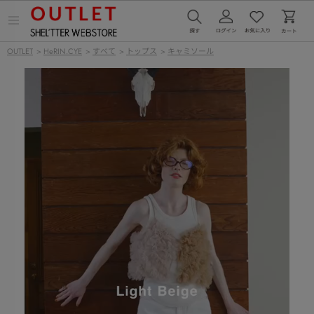
メ
ニ
ュ
OUTLET
>
HeRIN.CYE
>
すべて
>
トップス
>
キャミソール
ー
を
開
く