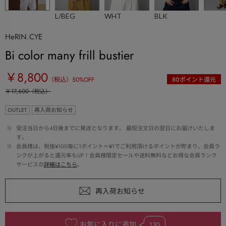
L/BEG
WHT
BLK
HeRIN.CYE
Bi color many frill bustier
￥8,800
（税込）
50
%OFF
80
ポイント還元
￥17,600
（税込）
OUTLET
再入荷お知らせ
 ※ 
受注当日から4日後までに発送となります。 最短注文日の翌日にお届けいたしま
す。
 ※ 
会員様は、税抜¥100毎に1ポイント＝¥1でご利用頂けるポイントが貯まり、会員ラ
ンクが上がると還元率もUP！会員様限定セールや送料無料などお得な会員ランク
サービスの
詳細はこちら
。
お気に入りに追加
130