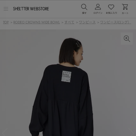
メ
ニ
ュ
TOP
>
RODEO CROWNS WIDE BOWL
>
すべて
>
ワンピース
>
ワンピース(ロング）
ー
を
開
く