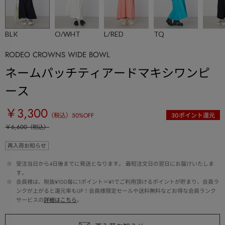
BLK
O/WHT
L/RED
TQ
RODEO CROWNS WIDE BOWL
ネームパッチティアードマキシワンピ
ース
￥3,300
（税込）
50
%OFF
30
ポイント還元
￥6,600
（税込）
再入荷お知らせ
 ※ 
受注当日から4日後までに発送となります。 最短注文日の翌日にお届けいたしま
す。
 ※ 
会員様は、税抜¥100毎に1ポイント＝¥1でご利用頂けるポイントが貯まり、会員ラ
ンクが上がると還元率もUP！会員様限定セールや送料無料などお得な会員ランク
サービスの
詳細はこちら
。