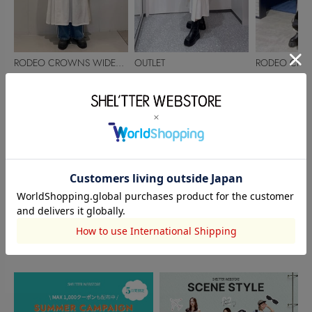
RODEO CROWNS WIDE
OUTLET
RODEO CRO
BOWL
aika
NANAMI
BOWL
岡﨑裕美
158cm
163cm
150cm
このアイテムを見た人がチェックしている商品
閲覧中カテゴリーのランキング
TOPICS