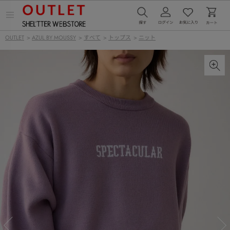
メ
ニ
ュ
OUTLET
>
AZUL BY MOUSSY
>
すべて
>
トップス
>
ニット
ー
を
開
く