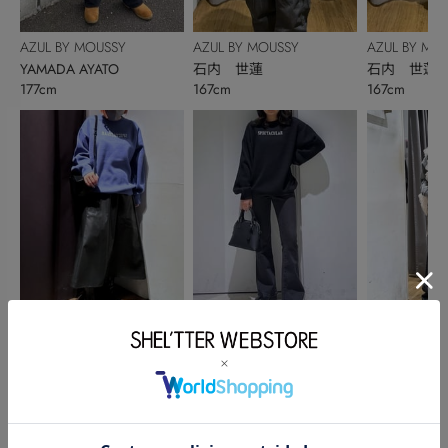
AZUL BY MOUSSY
AZUL BY MOUSSY
AZUL BY MO
YAMADA AYATO
石内 世蓮
石内 世蓮
177cm
167cm
167cm
AZUL BY MOUSSY
AZUL BY MO
AZUL BY MOUSSY
大中紗也香
実玖
森本恋
157cm
158cm
156cm
このアイテムを見た人がチェックしている商品