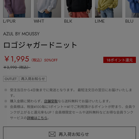
L/PUR
WHT
BLK
LIME
BLU
AZUL BY MOUSSY
ロゴジャガードニット
￥1,995
（税込）
50
%OFF
18
ポイント還元
￥3,990
（税込）
OUTLET
再入荷お知らせ
 ※ 
受注当日から4日後までに発送となります。 最短注文日の翌日にお届けいたしま
す。
 ※ 
購入金額に関わらず、
店舗受取
なら送料無料でお届けいたします。
 ※ 
会員様は、税抜¥100毎に1ポイント＝¥1でご利用頂けるポイントが貯まり、会員ラ
ンクが上がると還元率もUP！会員様限定セールや送料無料などお得な会員ランク
サービスの
詳細はこちら
。