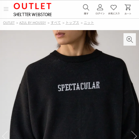
メ
ニ
ュ
OUTLET
>
AZUL BY MOUSSY
>
すべて
>
トップス
>
ニット
ー
を
開
く