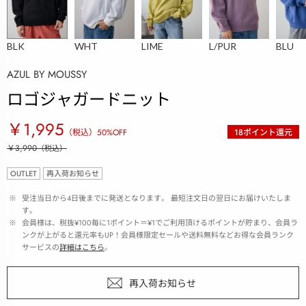
BLK
WHT
LIME
L/PUR
BLU
AZUL BY MOUSSY
ロゴジャガードニット
￥1,995
（税込）
50
%OFF
18
ポイント還元
￥3,990
（税込）
OUTLET
再入荷お知らせ
 ※ 
受注当日から4日後までに発送となります。 最短注文日の翌日にお届けいたしま
す。
 ※ 
会員様は、税抜¥100毎に1ポイント＝¥1でご利用頂けるポイントが貯まり、会員ラ
ンクが上がると還元率もUP！会員様限定セールや送料無料などお得な会員ランク
サービスの
詳細はこちら
。