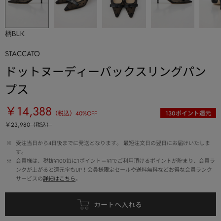
柄BLK
STACCATO
ドットヌーディーバックスリングパン
プス
￥14,388
（税込）
40
%OFF
130
ポイント還元
￥23,980
（税込）
 ※ 
受注当日から4日後までに発送となります。 最短注文日の翌日にお届けいたしま
す。
 ※ 
会員様は、税抜¥100毎に1ポイント＝¥1でご利用頂けるポイントが貯まり、会員ラ
ンクが上がると還元率もUP！会員様限定セールや送料無料などお得な会員ランク
サービスの
詳細はこちら
。