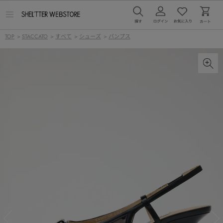
メ
ニ
ュ
TOP
>
STACCATO
>
すべて
>
シューズ
>
パンプス
ー
を
開
く