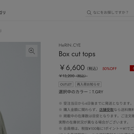
ゴリ
)
HeRIN.CYE
Box cut tops
￥6,600
（税込）
50
%OFF
￥13,200
（税込）
OUTLET
再入荷お知らせ
選択中のカラー：T.GRY
※
受注当日から4日後までに発送となります。
※
購入金額に関わらず、
店舗受取
なら送料無
※
掲載中の在庫数は目安となります。ご注文
実際の在庫状況が異なる場合がございます。
※
会員様は、税抜¥100毎に1ポイント＝¥1