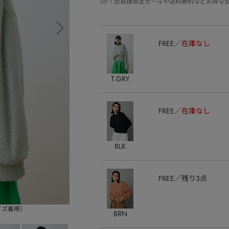
UP！会員様限定セールや送料無料などお得な
FREE
在庫なし
T.GRY
FREE
在庫なし
BLK
FREE
残り3点
サイズ着用）
BRN