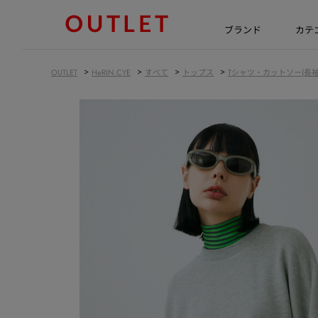
ブランド
カテ
>
>
>
>
OUTLET
HeRIN.CYE
すべて
トップス
Tシャツ・カットソー(長袖