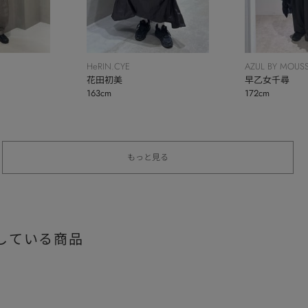
AZUL BY MOUS
HeRIN.CYE
早乙女千尋
花田初美
172cm
163cm
もっと見る
している商品