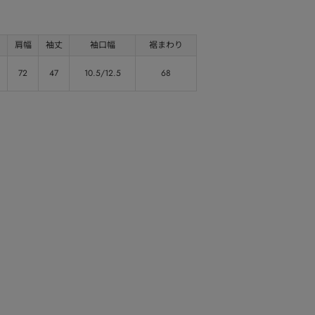
肩幅
袖丈
袖口幅
裾まわり
72
47
10.5/12.5
68