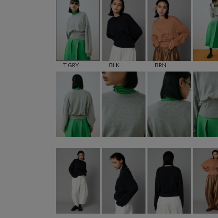
T.GRY
BLK
BRN