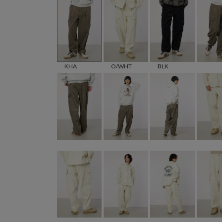
KHA
O/WHT
BLK