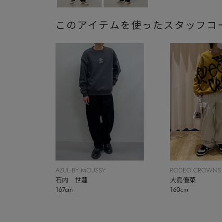
このアイテムを使ったスタッフコ
AZUL BY MOUSSY
RODEO CROWNS
石内 世蓮
BOWL
大島優菜
167cm
160cm