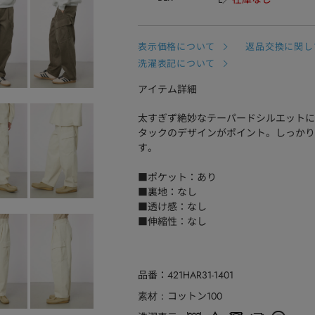
表示価格について
返品交換に関し
洗濯表記について
アイテム詳細
太すぎず絶妙なテーパードシルエットに
タックのデザインがポイント。しっかり
す。
■ポケット：あり
■裏地：なし
■透け感：なし
■伸縮性：なし
品番
421HAR31-1401
コットン100
素材