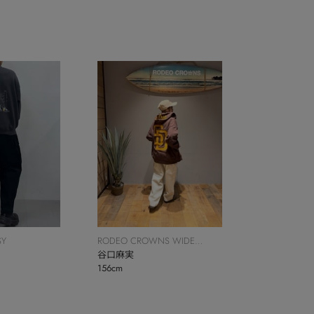
SY
RODEO CROWNS WIDE
BOWL
谷口麻実
156cm