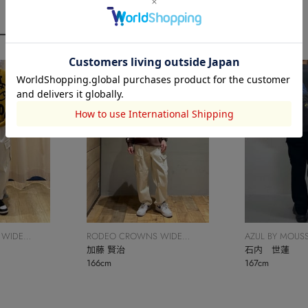
ーディネート
 WIDE
RODEO CROWNS WIDE
AZUL BY MOUS
BOWL
加藤 賢治
石内 世蓮
166cm
167cm