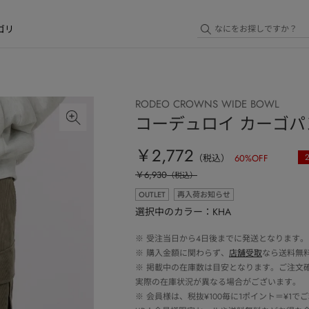
ゴリ
RODEO CROWNS WIDE BOWL
コーデュロイ カーゴパ
￥2,772
（税込）
60
%OFF
￥6,930
（税込）
OUTLET
再入荷お知らせ
選択中のカラー：KHA
※
受注当日から4日後までに発送となります。
※
購入金額に関わらず、
店舗受取
なら送料無
※
掲載中の在庫数は目安となります。ご注文
実際の在庫状況が異なる場合がございます。
※
会員様は、税抜¥100毎に1ポイント＝¥1