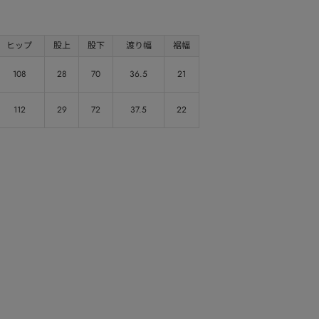
ヒップ
股上
股下
渡り幅
裾幅
108
28
70
36.5
21
112
29
72
37.5
22