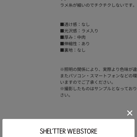
ラメ糸が細いのでチクチクしないです。
■透け感：なし
■光沢感：ラメ入り
■厚み：中肉
■伸縮性：あり
■裏地：なし
※照明の関係により、実際より色味が違
またパソコン・スマートフォンなどの環
いますのでご了承ください。
※撮影したものはサンプルとなっており
さい。
品番
070IS171-0281