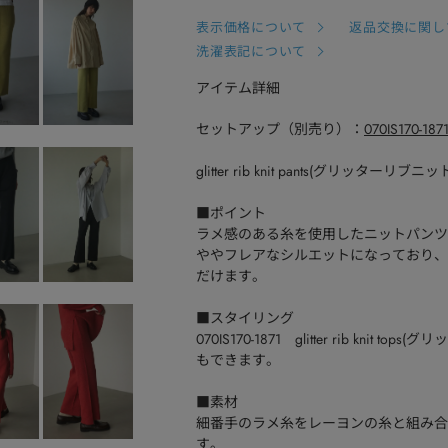
表示価格について
返品交換に関し
洗濯表記について
アイテム詳細
セットアップ（別売り）：
070IS170-1871 g
glitter rib knit pants(グリッターリブ
■ポイント
ラメ感のある糸を使用したニットパンツ
ややフレアなシルエットになっており、
だけます。
■スタイリング
070IS170-1871 glitter rib k
もできます。
■素材
細番手のラメ糸をレーヨンの糸と組み合
す。