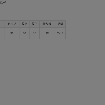
ロン9
ヒップ
股上
股下
渡り幅
裾幅
92
30
65
29
24.5