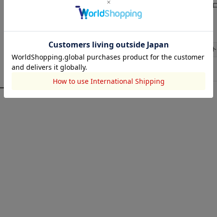
レーヨン58ポリエステル33ナイ
素材
洗濯表示
サイズ
サイズ
総丈
ウエスト
FREE
95
64
ーディネート