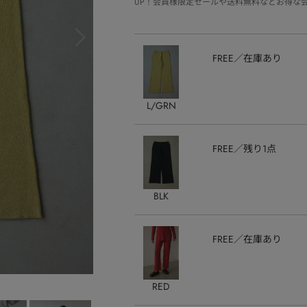
UP！会員様限定セールや送料無料などお得な
FREE
在庫あり
L/GRN
FREE
残り1点
BLK
FREE
在庫あり
RED