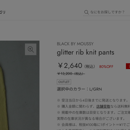
ゴリ
BLACK BY MOUSSY
glitter rib knit pants
￥2,640
（税込）
80
%OFF
￥13,200
（税込）
OUTLET
選択中のカラー：L/GRN
※
受注当日から4日後までに発送となります。
※
購入金額に関わらず、
店舗受取
なら送料無
※
掲載中の在庫数は目安となります。ご注文
実際の在庫状況が異なる場合がございます。
※
会員様は、税抜¥100毎に1ポイント＝¥1