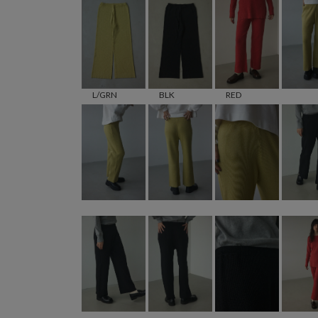
L/GRN
BLK
RED