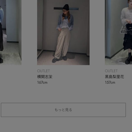
OUTLET
OUTLET
横関志茉
黒島梨里花
167cm
157cm
もっと見る