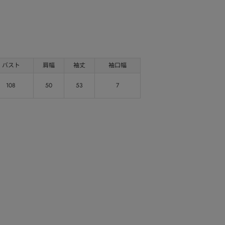
バスト
肩幅
袖丈
袖口幅
108
50
53
7