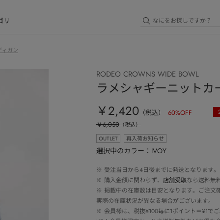
ゴリ
ディガン
RODEO CROWNS WIDE BOWL
ラメシャギーニットカ
￥2,420
（税込）
60
%OFF
￥6,050
（税込）
OUTLET
再入荷お知らせ
選択中のカラー：IVOY
※
受注当日から4日後までに発送となります。
※
購入金額に関わらず、
店舗受取
なら送料無
※
掲載中の在庫数は目安となります。ご注文
実際の在庫状況が異なる場合がございます。
※
会員様は、税抜¥100毎に1ポイント＝¥1