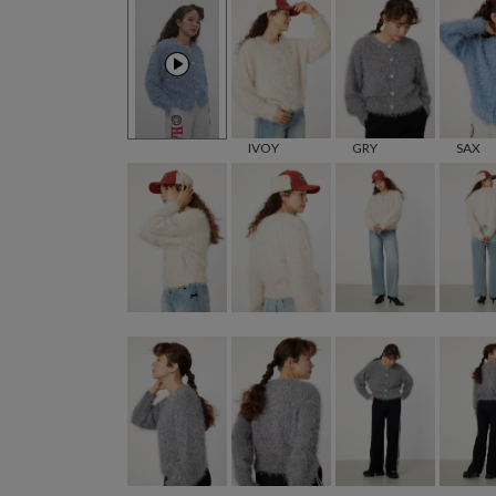
IVOY
GRY
SAX