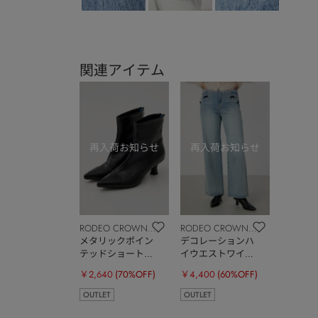
関連アイテム
RODEO CROWNS
RODEO CROWNS
WIDE BOWL
メタリックポイン
WIDE BOWL
デコレーションハ
テッドショートブ
イウエストワイド
ーツ
デニム
￥2,640
(70%OFF)
￥4,400
(60%OFF)
OUTLET
OUTLET