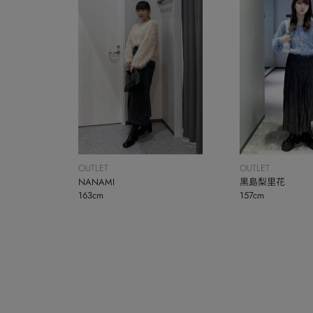
OUTLET
OUTLET
NANAMI
黒島梨里花
163cm
157cm