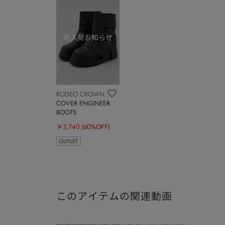
RODEO CROWNS
WIDE BOWL
COVER ENGINEER
BOOTS
￥3,740
(60%OFF)
OUTLET
このアイテムの関連動画