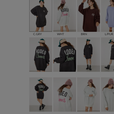
BRN
C.GRY
WHT
L/PUR