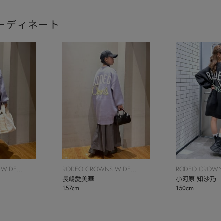
ーディネート
 WIDE
RODEO CROWNS WIDE
RODEO CROWN
BOWL
長嶋愛美華
BOWL
小河原 知沙乃
157cm
150cm