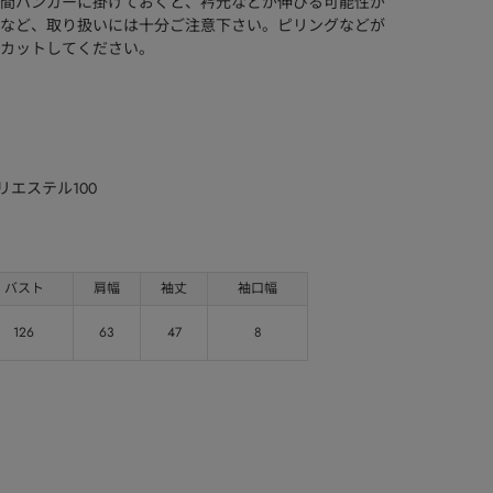
間ハンガーに掛けておくと、衿元などが伸びる可能性が
など、取り扱いには十分ご注意下さい。ピリングなどが
カットしてください。
リエステル100
バスト
肩幅
袖丈
袖口幅
126
63
47
8