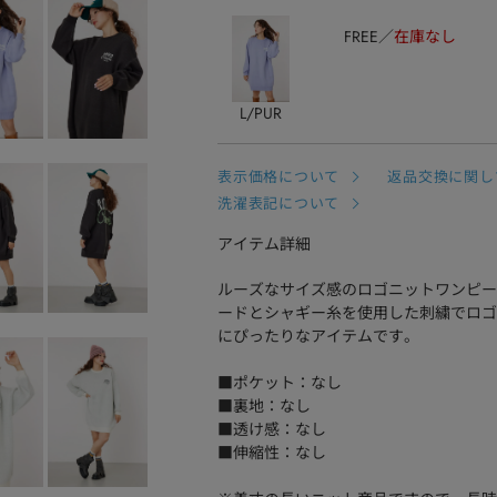
FREE
在庫なし
L/PUR
表示価格について
返品交換に関し
洗濯表記について
アイテム詳細
ルーズなサイズ感のロゴニットワンピー
ードとシャギー糸を使用した刺繍でロゴ
にぴったりなアイテムです。
■ポケット：なし
■裏地：なし
■透け感：なし
■伸縮性：なし