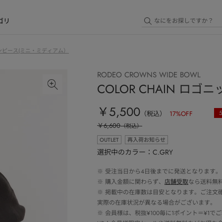
ゴリ
ンピース(ミニ・ミディアム）
RODEO CROWNS WIDE BOWL
COLOR CHAIN ロ
￥5,500
（税込）
17
%OFF
￥6,600
（税込）
OUTLET
再入荷お知らせ
選択中のカラー：C.GRY
※
受注当日から4日後までに発送となります。
※
購入金額に関わらず、
店舗受取
なら送料無
※
掲載中の在庫数は目安となります。ご注文
実際の在庫状況が異なる場合がございます。
※
会員様は、税抜¥100毎に1ポイント＝¥1