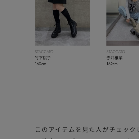
STACCATO
STACCATO
竹下桃子
赤井椎菜
160cm
162cm
このアイテムを見た人がチェック