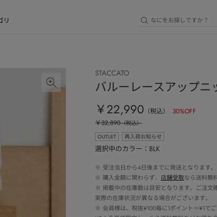
ゴリ
STACCATO
バルーレースアップニ
￥22,990
（税込）
30
%OFF
￥32,890
（税込）
OUTLET
再入荷お知らせ
選択中のカラー：BLK
※
受注当日から4日後までに発送となります。
※
購入金額に関わらず、
店舗受取
なら送料無
※
掲載中の在庫数は目安となります。ご注文
実際の在庫状況が異なる場合がございます。
※
会員様は、税抜¥100毎に1ポイント＝¥1