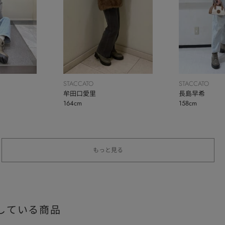
STACCATO
STACCATO
牟田口愛里
長島早希
164cm
158cm
もっと見る
している商品