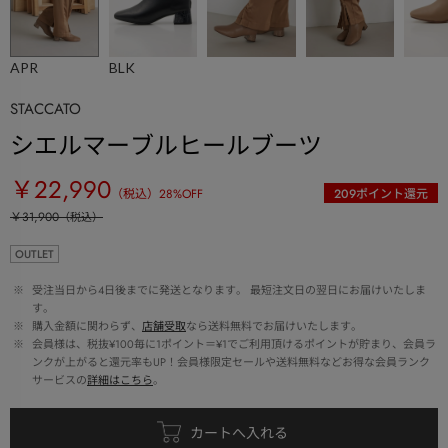
APR
BLK
STACCATO
シエルマーブルヒールブーツ
￥22,990
（税込）
28
%OFF
209
ポイント還元
￥31,900
（税込）
OUTLET
 ※ 
受注当日から4日後までに発送となります。 最短注文日の翌日にお届けいたしま
す。
 ※ 
購入金額に関わらず、
店舗受取
なら送料無料でお届けいたします。
 ※ 
会員様は、税抜¥100毎に1ポイント＝¥1でご利用頂けるポイントが貯まり、会員ラ
ンクが上がると還元率もUP！会員様限定セールや送料無料などお得な会員ランク
サービスの
詳細はこちら
。