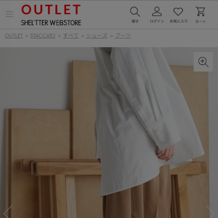
メ
ニ
ュ
OUTLET
>
STACCATO
>
すべて
>
シューズ
>
ブーツ
ー
を
開
く