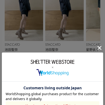
STACCATO
STACCATO
STACCATO
池田聖奈
池田聖奈
星野眞子
160cm
160cm
このアイテムを見た人がチェックしている商品
閲覧中カテゴリーのランキング
TOPICS