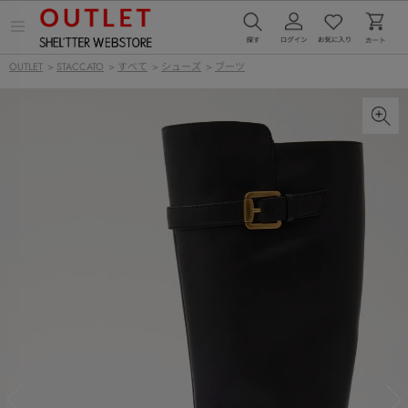
メ
ニ
ュ
OUTLET
>
STACCATO
>
すべて
>
シューズ
>
ブーツ
ー
を
開
く