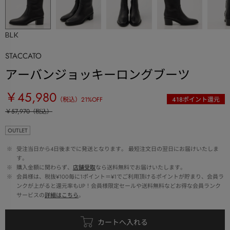
BLK
STACCATO
アーバンジョッキーロングブーツ
￥45,980
（税込）
21
%OFF
418
ポイント還元
￥57,970
（税込）
OUTLET
 ※ 
受注当日から4日後までに発送となります。 最短注文日の翌日にお届けいたしま
す。
 ※ 
購入金額に関わらず、
店舗受取
なら送料無料でお届けいたします。
 ※ 
会員様は、税抜¥100毎に1ポイント＝¥1でご利用頂けるポイントが貯まり、会員ラ
ンクが上がると還元率もUP！会員様限定セールや送料無料などお得な会員ランク
サービスの
詳細はこちら
。