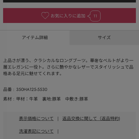
お気に入りに追加
11
アイテム詳細
サイズ
上品さが漂う、クラシカルなロングブーツ。華奢なベルトがより一
層エレガンに一役ト。さらに艶やかなレザーでスタイリッシュで品
格ある足元に魅せてくれます。
品番
350HA125-5530
素材
甲材：牛革 裏地:豚革 中敷き:豚革
表示価格について
|
返品交換に関して（返品特約)
洗濯表記について
|