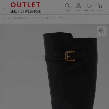
メ
ニ
ュ
OUTLET
>
STACCATO
>
すべて
>
シューズ
>
ブーツ
ー
を
開
く