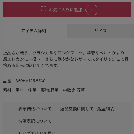
お気に入りに追加
11
アイテム詳細
サイズ
上品さが漂う、クラシカルなロングブーツ。華奢なベルトがより一
層エレガンに一役ト。さらに艶やかなレザーでスタイリッシュで品
格ある足元に魅せてくれます。
品番
350HA125-5530
素材
甲材：牛革 裏地:豚革 中敷き:豚革
表示価格について
|
返品交換に関して（返品特約)
洗濯表記について
|
サイズガイドを見る
|