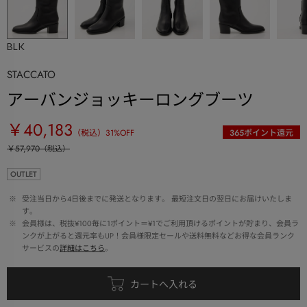
BLK
STACCATO
アーバンジョッキーロングブーツ
￥40,183
（税込）
31
%OFF
365
ポイント還元
￥57,970
（税込）
OUTLET
 ※ 
受注当日から4日後までに発送となります。 最短注文日の翌日にお届けいたしま
す。
 ※ 
会員様は、税抜¥100毎に1ポイント＝¥1でご利用頂けるポイントが貯まり、会員ラ
ンクが上がると還元率もUP！会員様限定セールや送料無料などお得な会員ランク
サービスの
詳細はこちら
。