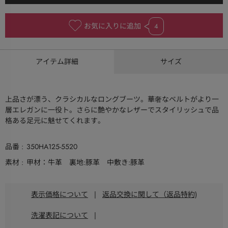
お気に入りに追加
4
アイテム詳細
サイズ
上品さが漂う、クラシカルなロングブーツ。華奢なベルトがより一
層エレガンに一役ト。さらに艶やかなレザーでスタイリッシュで品
格ある足元に魅せてくれます。
品番
350HA125-5520
素材
甲材：牛革 裏地:豚革 中敷き:豚革
表示価格について
|
返品交換に関して（返品特約)
洗濯表記について
|