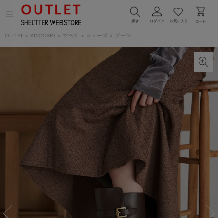
メ
ニ
ュ
OUTLET
>
STACCATO
>
すべて
>
シューズ
>
ブーツ
ー
を
開
く