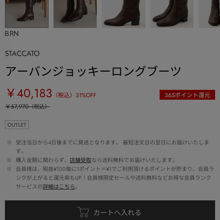
BRN
STACCATO
アーバンジョッキーロングブーツ
￥40,183
（税込）
31
%OFF
365
ポイント還元
￥57,970
（税込）
OUTLET
 ※ 
受注当日から4日後までに発送となります。 最短注文日の翌日にお届けいたしま
す。
 ※ 
購入金額に関わらず、
店舗受取
なら送料無料でお届けいたします。
 ※ 
会員様は、税抜¥100毎に1ポイント＝¥1でご利用頂けるポイントが貯まり、会員ラ
ンクが上がると還元率もUP！会員様限定セールや送料無料などお得な会員ランク
サービスの
詳細はこちら
。