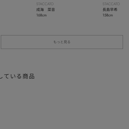
STACCATO
STACCATO
成海 菜音
長島早希
168cm
158cm
もっと見る
している商品