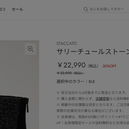
ゴリ
セール
STACCATO
サリーチュールストー
￥22,990
（税込）
30
%OFF
￥32,890
（税込）
選択中のカラー：BLK
※
受注当日から4日後までに発送となります。
※
購入金額に関わらず、
店舗受取
なら送料無
※
掲載中の在庫数は目安となります。ご注文
実際の在庫状況が異なる場合がございます。
※
会員様は、税抜¥100毎に1ポイント＝¥1
UP！会員様限定セールや送料無料などお得な