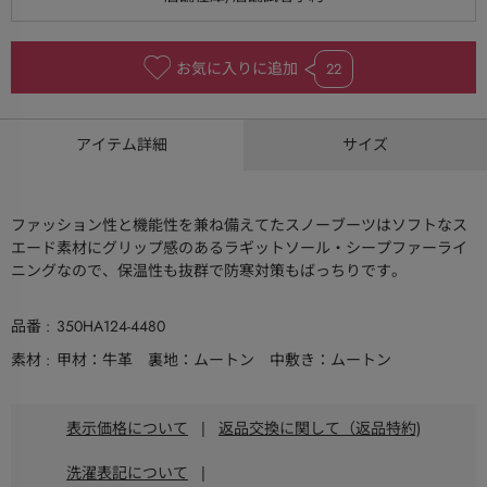
お気に入りに追加
22
アイテム詳細
サイズ
ファッション性と機能性を兼ね備えてたスノーブーツはソフトなス
エード素材にグリップ感のあるラギットソール・シープファーライ
ニングなので、保温性も抜群で防寒対策もばっちりです。
品番
350HA124-4480
素材
甲材：牛革 裏地：ムートン 中敷き：ムートン
表示価格について
|
返品交換に関して（返品特約)
洗濯表記について
|