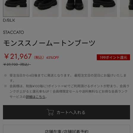
D/BLK
STACCATO
モンススノームートンブーツ
￥21,967
（税込）
45
%OFF
199
ポイント還元
￥39,930
（税込）
 ※ 
受注当日から4日後までに発送となります。 最短注文日の翌日にお届けいたしま
す。
 ※ 
会員様は、税抜¥100毎に1ポイント＝¥1でご利用頂けるポイントが貯まり、会員ラ
ンクが上がると還元率もUP！会員様限定セールや送料無料などお得な会員ランク
サービスの
詳細はこちら
。