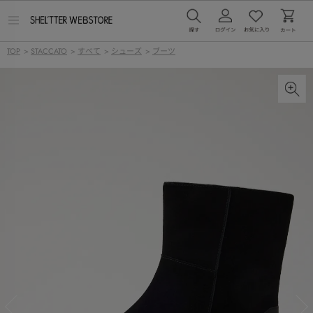
メ
ニ
ュ
TOP
>
STACCATO
>
すべて
>
シューズ
>
ブーツ
ー
を
開
く