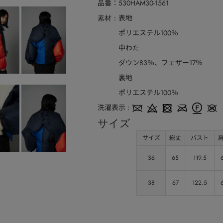
品番
530HAM30-1561
表地
素材
ポリエステル100％
中わた
ダウン83％、フェザー17％
裏地
ポリエステル100％
洗濯表示
サイズ
サイズ
総丈
バスト
36
65
119.5
38
67
122.5