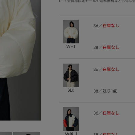
UP！会員様限定セールや送料無料などお得な
36
在庫なし
WHT
38
在庫なし
36
在庫なし
BLK
38
残り1点
36
在庫なし
Multi_1
38
在庫なし