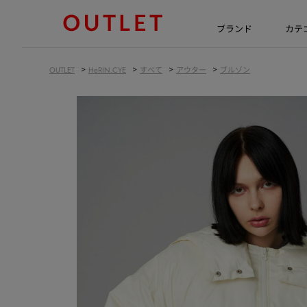
ブランド
カテ
>
>
>
>
OUTLET
HeRIN.CYE
すべて
アウター
ブルゾン