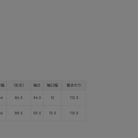
肩幅
（裄丈）
袖丈
袖口幅
裾まわり
64
86.5
54.5
12
112.5
66
88.5
55.5
12.5
115.5