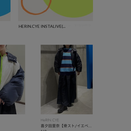
powered by
HERIN.CYE INSTALIVE(...
HeRIN.CYE
喜夕田里奈【骨スト/イエベ