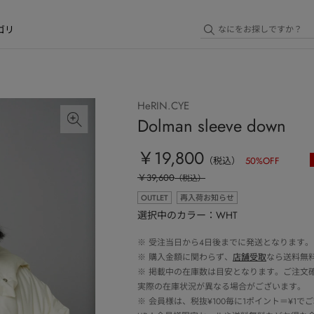
ゴリ
HeRIN.CYE
Dolman sleeve down
￥19,800
（税込）
50
%OFF
￥39,600
（税込）
OUTLET
再入荷お知らせ
選択中のカラー：WHT
※
受注当日から4日後までに発送となります。
※
購入金額に関わらず、
店舗受取
なら送料無
※
掲載中の在庫数は目安となります。ご注文
実際の在庫状況が異なる場合がございます。
※
会員様は、税抜¥100毎に1ポイント＝¥1