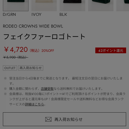
D/GRN
IVOY
BLK
RODEO CROWNS WIDE BOWL
フェイクファーロゴトート
￥4,720
（税込）
20
%OFF
42
ポイント還元
￥5,900
（税込）
OUTLET
再入荷お知らせ
 ※ 
受注当日から4日後までに発送となります。 最短注文日の翌日にお届けいたしま
す。
 ※ 
購入金額に関わらず、
店舗受取
なら送料無料でお届けいたします。
 ※ 
会員様は、税抜¥100毎に1ポイント＝¥1でご利用頂けるポイントが貯まり、会員ラ
ンクが上がると還元率もUP！会員様限定セールや送料無料などお得な会員ランク
サービスの
詳細はこちら
。