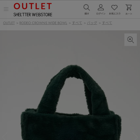
メ
ニ
ュ
OUTLET
>
RODEO CROWNS WIDE BOWL
>
すべて
>
バッグ
>
すべて
ー
を
開
く