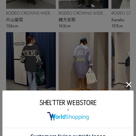
RODEO CROWNS WIDE
RODEO CROWNS WIDE
RODEO CRO
BOWL
片山留菜
BOWL
緒方茉耶
BOWL
Kanako
156cm
163cm
157cm
RODEO CROWNS WIDE
RODEO CROWNS WIDE
RODEO CRO
BOWL
伊藤瑠依
BOWL
長嶋愛美華
BOWL
石塚璃子
150cm
157cm
156cm
このアイテムを見た人がチェックしている商品