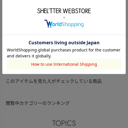
RODEO CROWNS WIDE
RODEO CROWNS WIDE
RODEO CRO
BOWL
古川恵
BOWL
西尾 ひのね
BOWL
西尾 ひのね
157cm
157cm
157cm
このアイテムを見た人がチェックしている商品
閲覧中カテゴリーのランキング
TOPICS