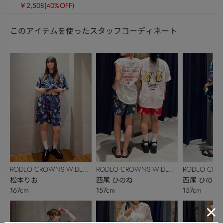
￥2,508
(40%OFF)
このアイテムを使ったスタッフコーディネート
RODEO CROWNS WIDE
RODEO CROWNS WIDE
RODEO CRO
BOWL
松本りお
BOWL
西尾 ひのね
BOWL
西尾 ひのね
167cm
157cm
157cm