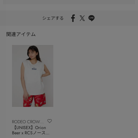
シェアする
関連アイテム
RODEO CROWNS
【UNISEX】Orion
WIDE BOWL
Beer x RCSノースリ
ーブトップス