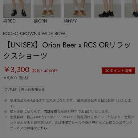
柄RED
柄GRN
柄NVY
RODEO CROWNS WIDE BOWL
【UNISEX】Orion Beer x RCS ORリラッ
クスショーツ
￥3,300
（税込）
40
%OFF
30
ポイント還元
￥5,500
（税込）
OUTLET
再入荷お知らせ
 ※ 
受注当日から4日後までに発送となります。 最短注文日の翌日にお届けいたしま
す。
 ※ 
購入金額に関わらず、
店舗受取
なら送料無料でお届けいたします。
 ※ 
会員様は、税抜¥100毎に1ポイント＝¥1でご利用頂けるポイントが貯まり、会員ラ
ンクが上がると還元率もUP！会員様限定セールや送料無料などお得な会員ランク
サービスの
詳細はこちら
。