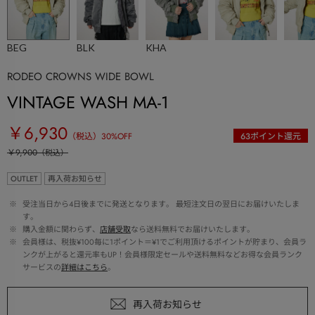
BEG
BLK
KHA
RODEO CROWNS WIDE BOWL
VINTAGE WASH MA-1
￥6,930
（税込）
30
%OFF
63
ポイント還元
￥9,900
（税込）
OUTLET
再入荷お知らせ
 ※ 
受注当日から4日後までに発送となります。 最短注文日の翌日にお届けいたしま
す。
 ※ 
購入金額に関わらず、
店舗受取
なら送料無料でお届けいたします。
 ※ 
会員様は、税抜¥100毎に1ポイント＝¥1でご利用頂けるポイントが貯まり、会員ラ
ンクが上がると還元率もUP！会員様限定セールや送料無料などお得な会員ランク
サービスの
詳細はこちら
。