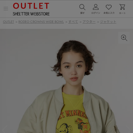
メ
ニ
ュ
OUTLET
>
RODEO CROWNS WIDE BOWL
>
すべて
>
アウター
>
ジャケット
ー
を
開
く