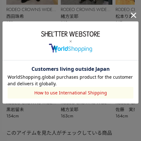
RODEO CROWNS WIDE
RODEO CROWNS WIDE
RODEO CRO
BOWL
西田珠希
BOWL
緒方茉耶
BOWL
松本りお
153cm
163cm
167cm
RODEO CROWNS WIDE
RODEO CROWNS WIDE
RODEO CRO
BOWL
黒岩留未
BOWL
緒方茉耶
BOWL
佐藤 実奈
154cm
163cm
164cm
このアイテムを見た人がチェックしている商品