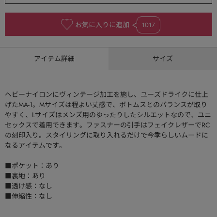
お気に入りに追加
1017
アイテム詳細
サイズ
ヘビーナイロンにヴィンテージ加工を施し、ユーズドライクに仕上
げたMA-1。Mサイズは程よい丈感で、ボトムスとのバランスが取り
やすく、Lサイズはメンズ用のゆったりしたシルエットなので、ユニ
セックスで着用できます。ファスナーの引手はフェイクレザーでRC
の刻印入り。スタイリングに取り入れるだけで今季らしいムードに
なるアイテムです。
■ポケット：あり
■裏地：あり
■透け感：なし
■伸縮性：なし