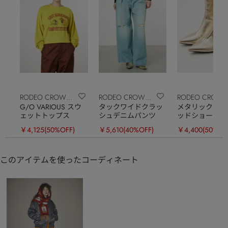
RODEO CROWNS
RODEO CROWNS
RODEO CROW
G/O VARIOUS スウ
タックワイドクラッ
メタリックポイ
WIDE BOWL
WIDE BOWL
WIDE BOWL
ェットトップス
シュデニムパンツ
ッドショートブ
￥4,125
(50%OFF)
￥5,610
(40%OFF)
￥4,400
(50%OF
このアイテムを使ったコーディネート