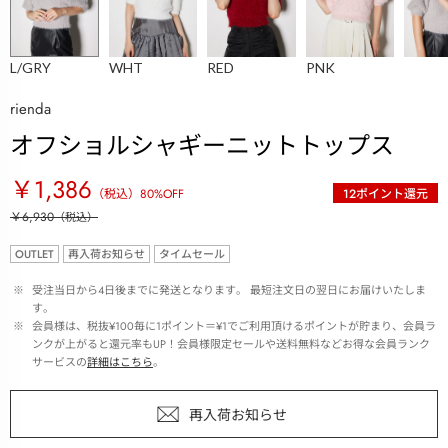
L/GRY
WHT
RED
PNK
rienda
オフショルシャギーニットトップス
￥1,386
（税込）
80
%OFF
12
ポイント還元
￥6,930
（税込）
OUTLET
再入荷お知らせ
タイムセール
 ※ 
受注当日から4日後までに発送となります。 最短注文日の翌日にお届けいたしま
す。
 ※ 
会員様は、税抜¥100毎に1ポイント＝¥1でご利用頂けるポイントが貯まり、会員ラ
ンクが上がると還元率もUP！会員様限定セールや送料無料などお得な会員ランク
サービスの
詳細はこちら
。