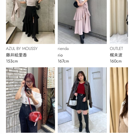
AZUL BY MOUSSY
rienda
OUTLET
藤井絵里香
rio
梶未波
153cm
167cm
160cm