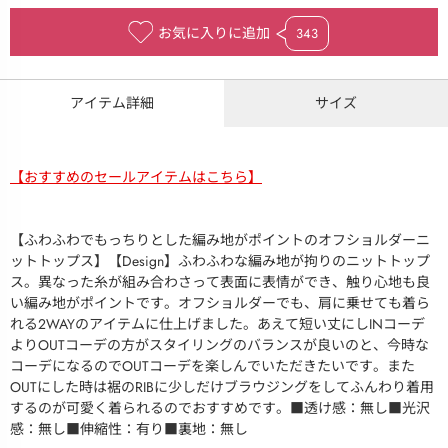
お気に入りに追加
343
アイテム詳細
サイズ
【おすすめのセールアイテムはこちら】
【ふわふわでもっちりとした編み地がポイントのオフショルダーニ
ットトップス】【Design】ふわふわな編み地が拘りのニットトップ
ス。異なった糸が組み合わさって表面に表情ができ、触り心地も良
い編み地がポイントです。オフショルダーでも、肩に乗せても着ら
れる2WAYのアイテムに仕上げました。あえて短い丈にしINコーデ
よりOUTコーデの方がスタイリングのバランスが良いのと、今時な
コーデになるのでOUTコーデを楽しんでいただきたいです。また
OUTにした時は裾のRIBに少しだけブラウジングをしてふんわり着用
するのが可愛く着られるのでおすすめです。■透け感：無し■光沢
感：無し■伸縮性：有り■裏地：無し