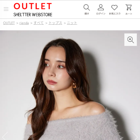
メ
ニ
ュ
OUTLET
>
rienda
>
すべて
>
トップス
>
ニット
ー
を
開
く