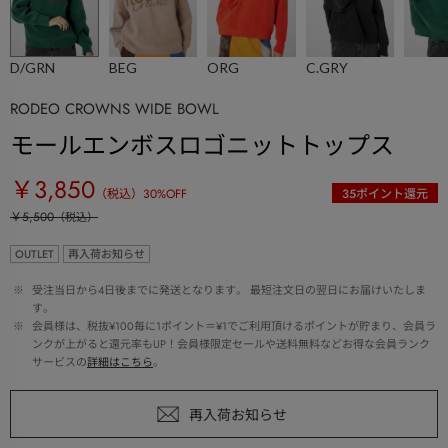
D/GRN
BEG
ORG
C.GRY
RODEO CROWNS WIDE BOWL
モールエンボスロゴニットトップス
￥3,850
（税込）
30
%OFF
35
ポイント還元
￥5,500
（税込）
OUTLET
再入荷お知らせ
 ※ 
受注当日から4日後までに発送となります。 最短注文日の翌日にお届けいたしま
す。
 ※ 
会員様は、税抜¥100毎に1ポイント＝¥1でご利用頂けるポイントが貯まり、会員ラ
ンクが上がると還元率もUP！会員様限定セールや送料無料などお得な会員ランク
サービスの
詳細はこちら
。