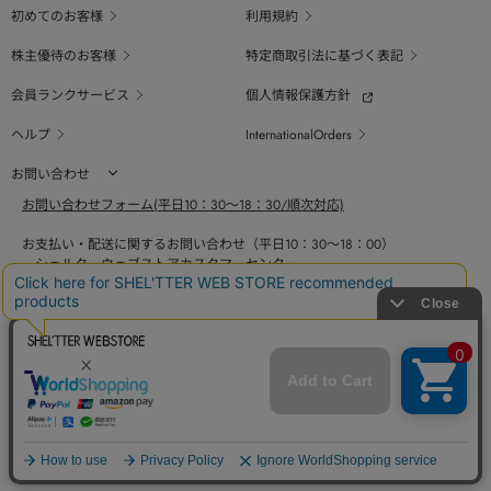
初めてのお客様
利用規約
株主優待のお客様
特定商取引法に基づく表記
会員ランクサービス
個人情報保護方針
ヘルプ
InternationalOrders
お問い合わせ
お問い合わせフォーム(平日10：30～18：30/順次対応)
お支払い・配送に関するお問い合わせ（平日10：30～18：00）
シェルターウェブストアカスタマーセンター
0800-123-6820
商品の素材、サイズ、仕様等に関するお問い合せ（平日10：30～18：00）
バロックジャパンリミテッドコールセンター
03-6730-9191
BAROQUE JAPAN LIMITED
The SHEL'TTER TOKYO
採用情報
SHEL'TTER GREEN
ページ
トップ
COPYRIGHT © BAROQUE JAPAN LIMITED ALL RIGHTS RESERVED.
に戻る