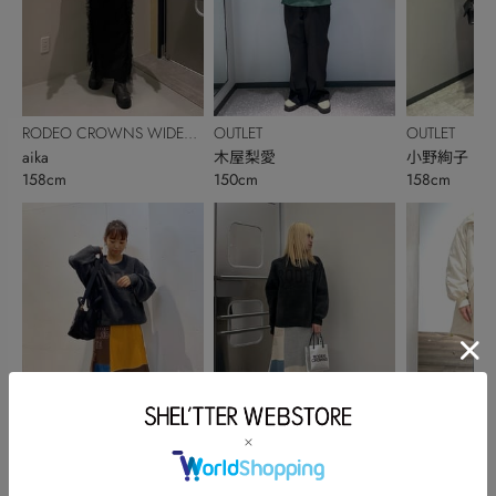
RODEO CROWNS WIDE
OUTLET
OUTLET
BOWL
aika
木屋梨愛
小野絢子
158cm
150cm
158cm
RODEO CROWNS WIDE
RODEO CROWNS WIDE
RODEO CRO
BOWL
岡﨑裕美
BOWL
片山留菜
BOWL
山崎 沙恵