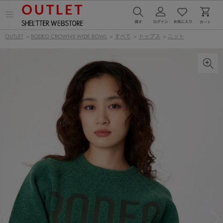
メ
ニ
ュ
OUTLET
>
RODEO CROWNS WIDE BOWL
>
すべて
>
トップス
>
ニット
ー
を
開
く