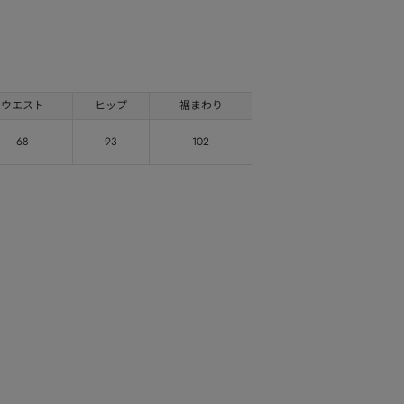
ウエスト
ヒップ
裾まわり
68
93
102