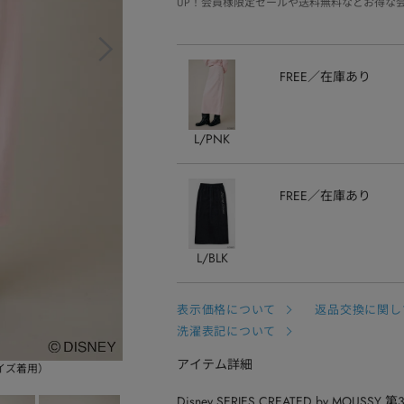
UP！会員様限定セールや送料無料などお得な
FREE
在庫あり
L/PNK
FREE
在庫あり
L/BLK
表示価格について
返品交換に関し
洗濯表記について
アイテム詳細
サイズ着用）
Disney SERIES CREATED by MOUSSY