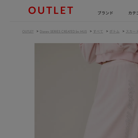
ブランド
カテ
>
>
>
>
OUTLET
Disney SERIES CREATED by MUS
すべて
ボトム
スカート