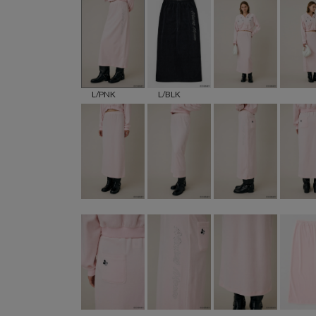
L/PNK
L/BLK