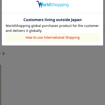
コットン:66ポリエステル:34
素材
洗濯表示
サイズ
サイズ
総丈
FREE
88
ート