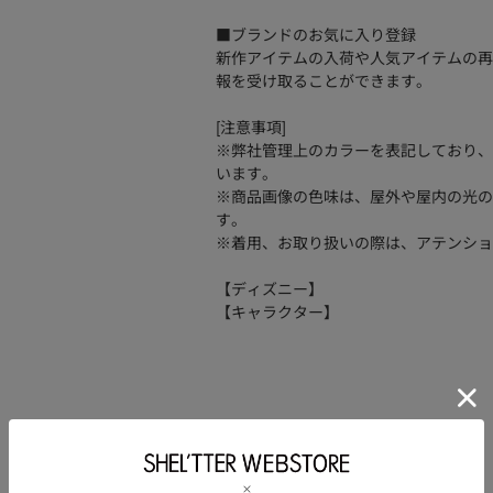
■ブランドのお気に入り登録
新作アイテムの入荷や人気アイテムの再
報を受け取ることができます。
[注意事項]
※弊社管理上のカラーを表記しており、
います。
※商品画像の色味は、屋外や屋内の光の
す。
※着用、お取り扱いの際は、アテンショ
【ディズニー】
【キャラクター】
品番
010HAQ81-0971