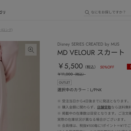
ゴリ
(ロング)
Disney SERIES CREATED by MUS
MD VELOUR スカート
￥5,500
（税込）
50
%OFF
￥11,000
（税込）
OUTLET
選択中のカラー：L/PNK
※
受注当日から4日後までに発送となります。
※
購入金額に関わらず、
店舗受取
なら送料無
※
掲載中の在庫数は目安となります。ご注文
実際の在庫状況が異なる場合がございます。
※
会員様は、税抜¥100毎に1ポイント＝¥1