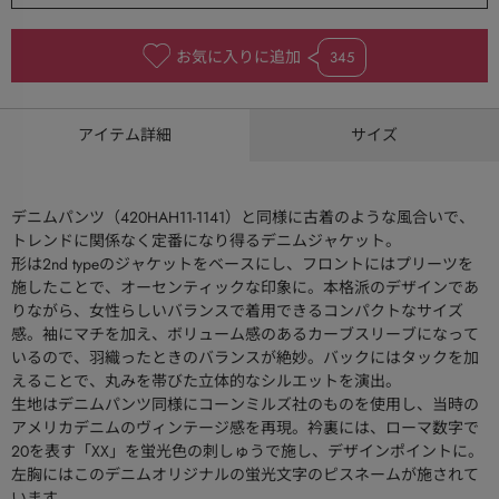
お気に入りに追加
345
アイテム詳細
サイズ
デニムパンツ（420HAH11-1141）と同様に古着のような風合いで、
トレンドに関係なく定番になり得るデニムジャケット。
形は2nd typeのジャケットをベースにし、フロントにはプリーツを
施したことで、オーセンティックな印象に。本格派のデザインであ
りながら、女性らしいバランスで着用できるコンパクトなサイズ
感。袖にマチを加え、ボリューム感のあるカーブスリーブになって
いるので、羽織ったときのバランスが絶妙。バックにはタックを加
えることで、丸みを帯びた立体的なシルエットを演出。
生地はデニムパンツ同様にコーンミルズ社のものを使用し、当時の
アメリカデニムのヴィンテージ感を再現。衿裏には、ローマ数字で
20を表す「XX」を蛍光色の刺しゅうで施し、デザインポイントに。
左胸にはこのデニムオリジナルの蛍光文字のピスネームが施されて
います。