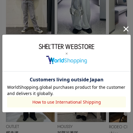
RODEO CROWNS WIDE
OUTLET
OUTLET
BOWL
緒方茉耶
黒島梨里花
池田直美
163cm
157cm
167cm
OUTLET
MOUSSY
RODEO CRO
梶未波
加賀谷美咲