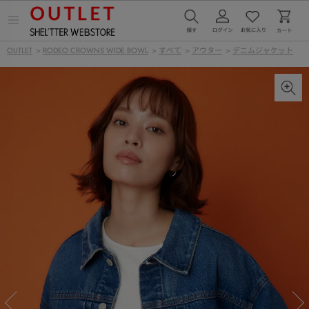
メ
ニ
ュ
OUTLET
>
RODEO CROWNS WIDE BOWL
>
すべて
>
アウター
>
デニムジャケット
ー
を
開
く