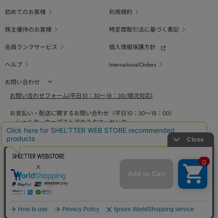
初めてのお客様
利用規約
株主優待のお客様
特定商取引法に基づく表記
会員ランクサービス
個人情報保護方針
ヘルプ
InternationalOrders
お問い合わせ
お問い合わせフォーム(平日10：30～18：30/順次対応)
お支払い・配送に関するお問い合わせ（平日10：30～18：00）
シェルターウェブストアカスタマーセンター
0800-123-6820
商品の素材、サイズ、仕様等に関するお問い合せ（平日10：30～18：00）
バロックジャパンリミテッドコールセンター
03-6730-9191
BAROQUE JAPAN LIMITED
The SHEL'TTER TOKYO
採用情報
SHEL'TTER GREEN
ページ
トップ
COPYRIGHT © BAROQUE JAPAN LIMITED ALL RIGHTS RESERVED.
に戻る