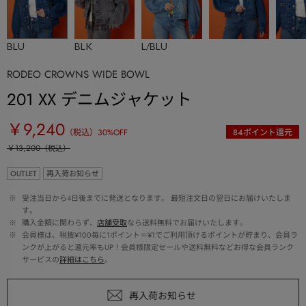
BLU
BLK
L/BLU
RODEO CROWNS WIDE BOWL
201 XX デニムジャケット
￥9,240
（税込）
30
%OFF
84
ポイント還元
￥13,200
（税込）
OUTLET
再入荷お知らせ
 ※ 
受注当日から4日後までに発送となります。 最短注文日の翌日にお届けいたしま
す。
 ※ 
購入金額に関わらず、
店舗受取
なら送料無料でお届けいたします。
 ※ 
会員様は、税抜¥100毎に1ポイント＝¥1でご利用頂けるポイントが貯まり、会員ラ
ンクが上がると還元率もUP！会員様限定セールや送料無料などお得な会員ランク
サービスの
詳細はこちら
。