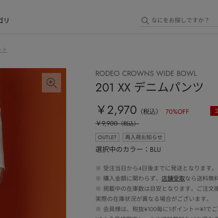
ゴリ
ート
RODEO CROWNS WIDE BOWL
201 XX デニムパンツ
￥2,970
（税込）
70
%OFF
￥9,900
（税込）
OUTLET
再入荷お知らせ
選択中のカラー：BLU
※
受注当日から4日後までに発送となります。
※
購入金額に関わらず、
店舗受取
なら送料無
※
掲載中の在庫数は目安となります。ご注文
実際の在庫状況が異なる場合がございます。
※
会員様は、税抜¥100毎に1ポイント＝¥1