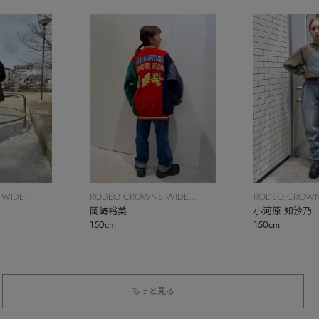
 WIDE
RODEO CROWNS WIDE
RODEO CROWN
BOWL
岡﨑裕美
BOWL
小河原 知沙乃
150cm
150cm
もっと見る