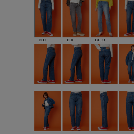
BLU
BLK
L/BLU