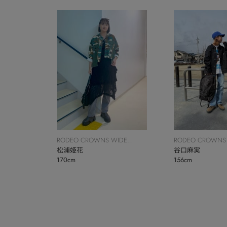
RODEO CROWNS WIDE
RODEO CROWNS
BOWL
松浦姫花
BOWL
谷口麻実
170cm
156cm