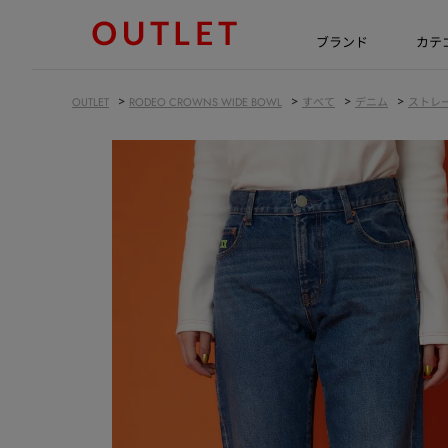
ブランド
カテ
>
>
>
>
OUTLET
RODEO CROWNS WIDE BOWL
すべて
デニム
ストレ