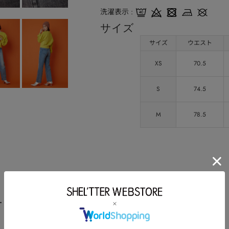
洗濯表示
サイズ
サイズ
ウエスト
XS
70.5
S
74.5
M
78.5
ート