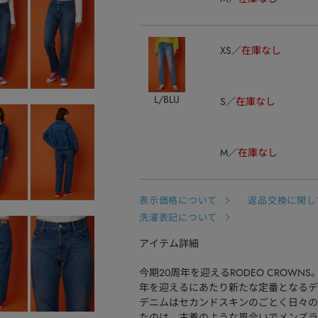
XS
在庫なし
L/BLU
S
在庫なし
M
在庫なし
表示価格について
返品交換に関し
洗濯表記について
アイテム詳細
今期20周年を迎えるRODEO CROW
年を迎えるにあたり新たな定番となるデ
デニムはセカンドスキンのごとく日々の
たのは、古着のような風合いでメンズラ