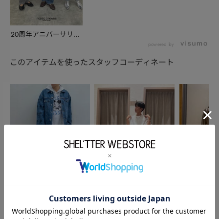
20周年アニバーサリー
『201XX』DE...
powered by
このアイテムを使ったスタッフコーディネート
AZUL BY MOUSSY
RODEO CROWNS WIDE
AZUL BY MO
石内 世蓮
BOWL
兵庫 優人
上杉龍志
167cm
165cm
170cm