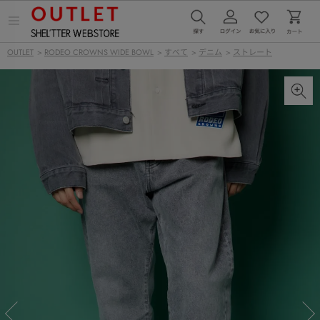
メ
ニ
ュ
OUTLET
>
RODEO CROWNS WIDE BOWL
>
すべて
>
デニム
>
ストレート
ー
を
開
く