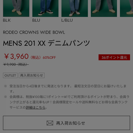
BLK
BLU
L/BLU
RODEO CROWNS WIDE BOWL
MENS 201 XX デニムパンツ
￥3,960
（税込）
60
%OFF
36
ポイント還元
￥9,900
（税込）
OUTLET
再入荷お知らせ
 ※ 
受注当日から4日後までに発送となります。 最短注文日の翌日にお届けいたしま
す。
 ※ 
会員様は、税抜¥100毎に1ポイント＝¥1でご利用頂けるポイントが貯まり、会員ラ
ンクが上がると還元率もUP！会員様限定セールや送料無料などお得な会員ランク
サービスの
詳細はこちら
。