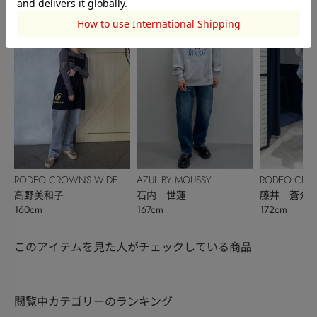
RODEO CROWNS WIDE
AZUL BY MOUSSY
RODEO CRO
BOWL
髙野美和子
石内 世蓮
BOWL
藤井 蒼介
160cm
167cm
172cm
このアイテムを見た人がチェックしている商品
閲覧中カテゴリーのランキング