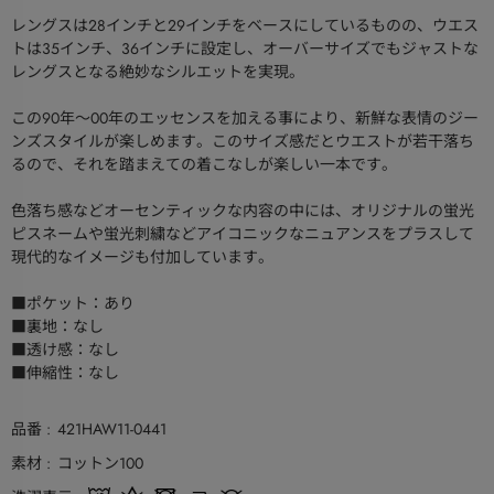
レングスは28インチと29インチをベースにしているものの、ウエス
トは35インチ、36インチに設定し、オーバーサイズでもジャストな
レングスとなる絶妙なシルエットを実現。
この90年～00年のエッセンスを加える事により、新鮮な表情のジー
ンズスタイルが楽しめます。このサイズ感だとウエストが若干落ち
るので、それを踏まえての着こなしが楽しい一本です。
色落ち感などオーセンティックな内容の中には、オリジナルの蛍光
ピスネームや蛍光刺繍などアイコニックなニュアンスをプラスして
現代的なイメージも付加しています。
■ポケット：あり
■裏地：なし
■透け感：なし
■伸縮性：なし
品番
421HAW11-0441
素材
コットン100