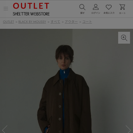
メ
ニ
ュ
OUTLET
>
BLACK BY MOUSSY
>
すべて
>
アウター
>
コート
ー
を
開
く