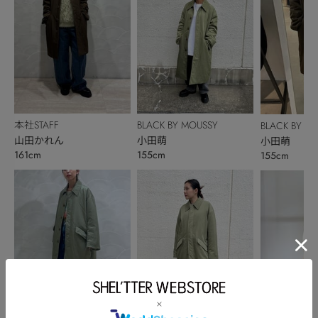
本社STAFF
BLACK BY MOUSSY
BLACK BY M
山田かれん
小田萌
小田萌
161cm
155cm
155cm