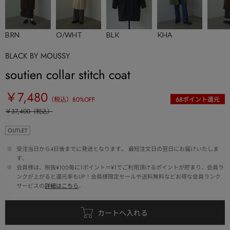
BRN
O/WHT
BLK
KHA
BLACK BY MOUSSY
soutien collar stitch coat
￥7,480
（税込）
80
%OFF
68
ポイント還元
￥37,400
（税込）
OUTLET
 ※ 
受注当日から4日後までに発送となります。 最短注文日の翌日にお届けいたしま
す。
 ※ 
会員様は、税抜¥100毎に1ポイント＝¥1でご利用頂けるポイントが貯まり、会員ラ
ンクが上がると還元率もUP！会員様限定セールや送料無料などお得な会員ランク
サービスの
詳細はこちら
。