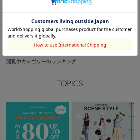
BLACK BY MOUSSY
BLACK BY MOUSSY
BLACK BY M
小熊 奈桜
松山 春華
小熊 奈桜
160cm
153cm
160cm
このアイテムを見た人がチェックしている商品
閲覧中カテゴリーのランキング
TOPICS