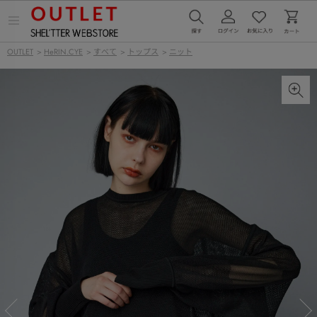
メ
ニ
ュ
OUTLET
>
HeRIN.CYE
>
すべて
>
トップス
>
ニット
ー
を
開
く