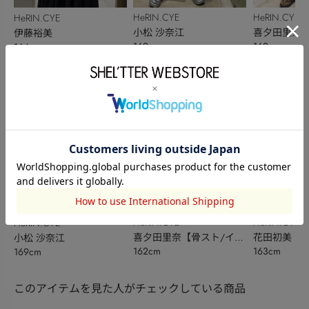
HeRIN.CYE
HeRIN.CYE
HeRIN.CYE
小松 沙奈江
喜夕田里奈【
伊藤裕美
169cm
162cm
164cm
ベ秋】
HeRIN.CYE
HeRIN.CYE
HeRIN.CYE
喜夕田里奈【骨スト/イエ
花田初美
小松 沙奈江
162cm
163cm
169cm
ベ秋】
このアイテムを見た人がチェックしている商品