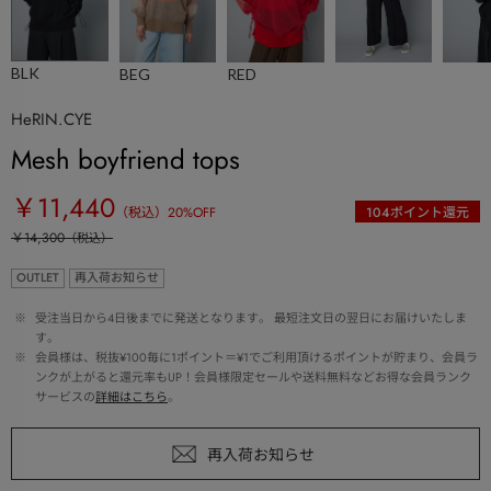
BLK
BEG
RED
HeRIN.CYE
Mesh boyfriend tops
￥11,440
（税込）
20
%OFF
104
ポイント還元
￥14,300
（税込）
OUTLET
再入荷お知らせ
 ※ 
受注当日から4日後までに発送となります。 最短注文日の翌日にお届けいたしま
す。
 ※ 
会員様は、税抜¥100毎に1ポイント＝¥1でご利用頂けるポイントが貯まり、会員ラ
ンクが上がると還元率もUP！会員様限定セールや送料無料などお得な会員ランク
サービスの
詳細はこちら
。