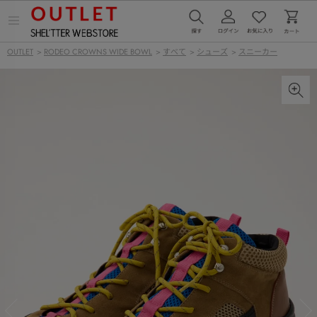
メ
ニ
ュ
OUTLET
>
RODEO CROWNS WIDE BOWL
>
すべて
>
シューズ
>
スニーカー
ー
を
開
く