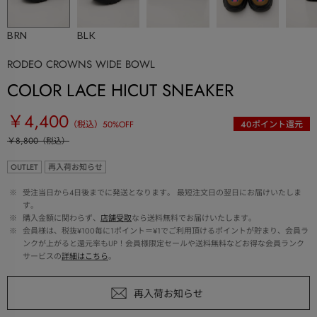
BRN
BLK
RODEO CROWNS WIDE BOWL
COLOR LACE HICUT SNEAKER
￥4,400
（税込）
50
%OFF
40
ポイント還元
￥8,800
（税込）
OUTLET
再入荷お知らせ
 ※ 
受注当日から4日後までに発送となります。 最短注文日の翌日にお届けいたしま
す。
 ※ 
購入金額に関わらず、
店舗受取
なら送料無料でお届けいたします。
 ※ 
会員様は、税抜¥100毎に1ポイント＝¥1でご利用頂けるポイントが貯まり、会員ラ
ンクが上がると還元率もUP！会員様限定セールや送料無料などお得な会員ランク
サービスの
詳細はこちら
。