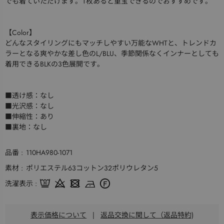
でも着ていただけます。１枚あると重宝できるのでおすすめです。
【Color】
どんなスタイリングにもマッチしやすい万能なWHTと、トレンドカ
ラーとなる爽やかな差し色のL/BLU、季節関係なくインナーとしても
着用できるBLKの3色展開です。
■透け感：なし
■光沢感：なし
■伸縮性：あり
■裏地：なし
品番
110HA980-1071
素材
ポリエステル63コットン32ポリウレタン5
洗濯表示
表示価格について
|
返品交換に関して（返品特約)