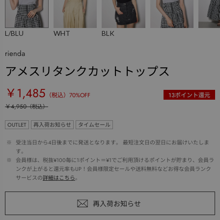
L/BLU
WHT
BLK
rienda
アメスリタンクカットトップス
￥1,485
（税込）
70
%OFF
13
ポイント還元
￥4,950
（税込）
OUTLET
再入荷お知らせ
タイムセール
 ※ 
受注当日から4日後までに発送となります。 最短注文日の翌日にお届けいたしま
す。
 ※ 
会員様は、税抜¥100毎に1ポイント＝¥1でご利用頂けるポイントが貯まり、会員ラ
ンクが上がると還元率もUP！会員様限定セールや送料無料などお得な会員ランク
サービスの
詳細はこちら
。