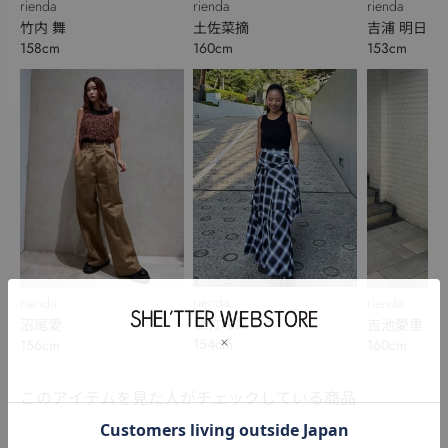
rienda
rienda
rienda
土佐菜摘
吉浦 明日香
竹内 舞
160cm
153cm
158cm
rienda
rienda
rienda
植竹玲菜
沼尾愛
吉池愛里
154cm
156cm
160cm
このアイテムを見た人がチェックしている商品